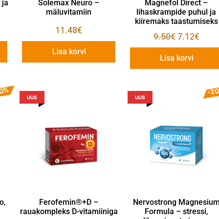
 ja
Solemax Neuro –
Magnefol Direct –
mäluvitamiin
lihaskrampide puhul ja
kiiremaks taastumiseks
11.48
€
9.50
€
7.12
€
Lisa korvi
Lisa korvi
20%
-2
UUS
UUS
o,
Ferofemin®+D –
Nervostrong Magnesiu
rauakompleks D-vitamiiniga
Formula – stressi,