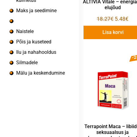
külmetus
ALTIVIA Vitale – energia
elujõud
Maks ja seedimine
18.27
€
5.48
€
Energia ja elurõõm
Naistele
Lisa korvi
Põis ja kuseteed
Ilu ja nahahooldus
-
Silmadele
Mälu ja keskendumine
Terrapoint Maca – libiid
seksuaalsus ja