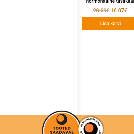
hormonaalne tasakaa
20.09
€
16.07
€
Lisa korvi