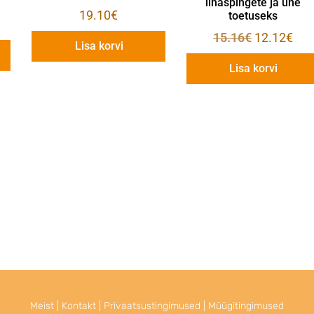
l
lihaspingete ja une
19.10
€
toetuseks
15.16
€
12.12
€
Lisa korvi
Lisa korvi
Meist
|
Kontakt
|
Privaatsustingimused
|
Müügitingimused