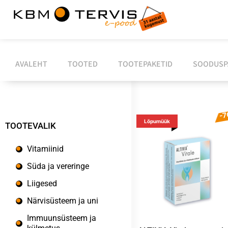
AVALEHT
TOOTED
TOOTEPAKETID
SOODUSP
-
Lõpumüük
TOOTEVALIK
Vitamiinid
Süda ja vereringe
Liigesed
Närvisüsteem ja uni
Immuunsüsteem ja