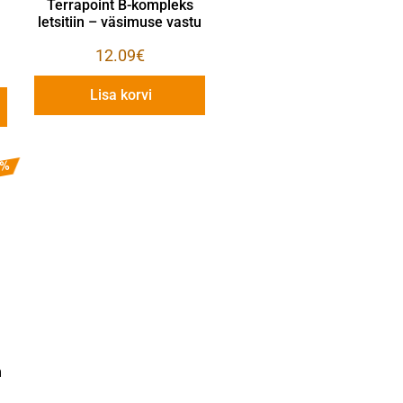
Terrapoint B-kompleks
letsitiin – väsimuse vastu
12.09
€
Lisa korvi
0%
m