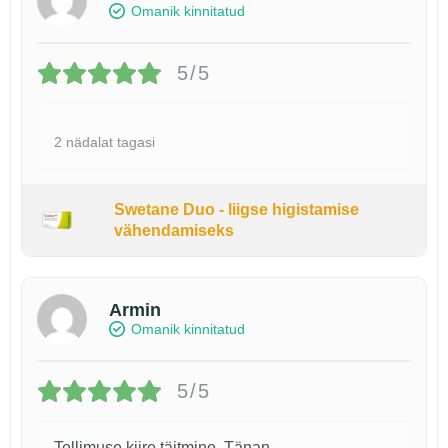
Omanik kinnitatud
5/5
2 nädalat tagasi
Swetane Duo - liigse higistamise
vähendamiseks
Armin
Omanik kinnitatud
5/5
Tellimuse kiire täitmine. Tänan.