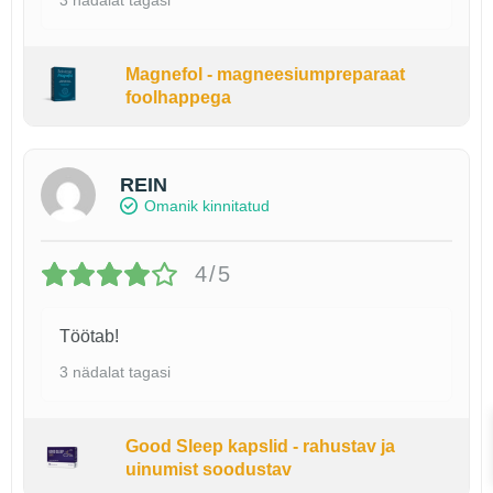
Magnefol - magneesiumpreparaat
foolhappega
REIN
Omanik kinnitatud
4/5
Töötab!
3 nädalat tagasi
Good Sleep kapslid - rahustav ja
uinumist soodustav