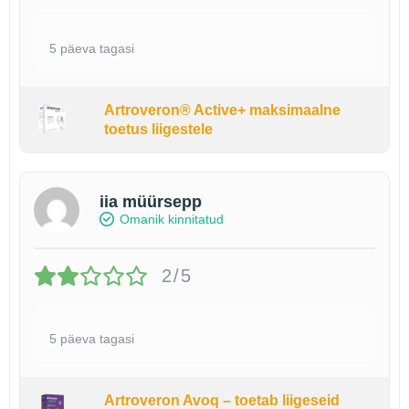
5 päeva tagasi
Artroveron® Active+ maksimaalne
toetus liigestele
iia müürsepp
Omanik kinnitatud
2/5
5 päeva tagasi
Artroveron Avoq – toetab liigeseid