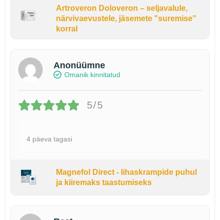
Artroveron Doloveron – seljavalule,
närvivaevustele, jäsemete "suremise"
korral
Anonüümne
Omanik kinnitatud
5/5
4 päeva tagasi
Magnefol Direct - lihaskrampide puhul
ja kiiremaks taastumiseks