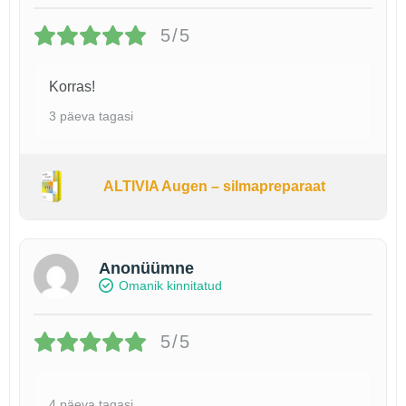
5/5
Korras!
3 päeva tagasi
ALTIVIA Augen – silmapreparaat
Anonüümne
Omanik kinnitatud
5/5
4 päeva tagasi