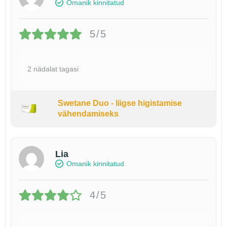
Omanik kinnitatud
5/5
2 nädalat tagasi
Swetane Duo - liigse higistamise
vähendamiseks
Lia
Omanik kinnitatud
4/5