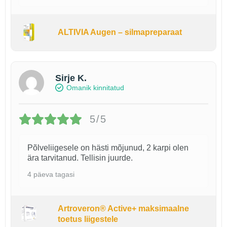
ALTIVIA Augen – silmapreparaat
Sirje K.
Omanik kinnitatud
5/5
Põlveliigesele on hästi mõjunud, 2 karpi olen
ära tarvitanud. Tellisin juurde.
4 päeva tagasi
Artroveron® Active+ maksimaalne
toetus liigestele