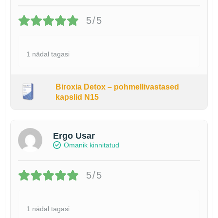
5/5
1 nädal tagasi
Biroxia Detox – pohmellivastased
kapslid N15
Ergo Usar
Omanik kinnitatud
5/5
1 nädal tagasi