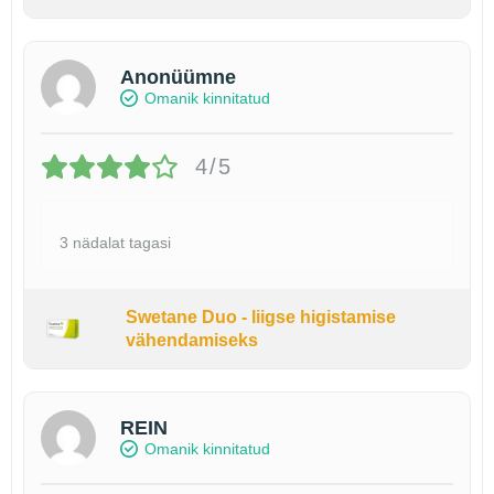
Anonüümne
Omanik kinnitatud
4/5
3 nädalat tagasi
Swetane Duo - liigse higistamise
vähendamiseks
REIN
Omanik kinnitatud