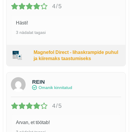
4/5
Hästi!
3 nädalat tagasi
Magnefol Direct - lihaskrampide puhul
ja kiiremaks taastumiseks
REIN
Omanik kinnitatud
4/5
Arvan, et töötab!
3 nädalat tagasi