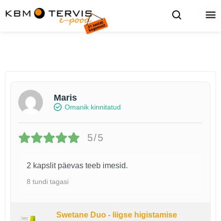
Maris
Omanik kinnitatud
5/5
2 kapslit päevas teeb imesid.
8 tundi tagasi
Swetane Duo - liigse higistamise