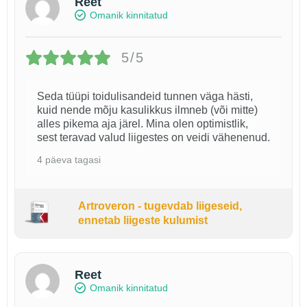
Reet
Omanik kinnitatud
5/5
Seda tüüpi toidulisandeid tunnen väga hästi,
kuid nende mõju kasulikkus ilmneb (või mitte)
alles pikema aja järel. Mina olen optimistlik,
sest teravad valud liigestes on veidi vähenenud.
4 päeva tagasi
Artroveron - tugevdab liigeseid,
ennetab liigeste kulumist
Reet
Omanik kinnitatud