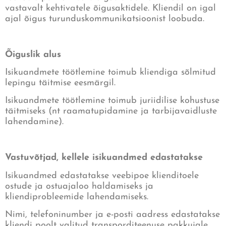
vastavalt kehtivatele õigusaktidele. Kliendil on igal
ajal õigus turunduskommunikatsioonist loobuda.
Õiguslik alus
Isikuandmete töötlemine toimub kliendiga sõlmitud
lepingu täitmise eesmärgil.
Isikuandmete töötlemine toimub juriidilise kohustuse
täitmiseks (nt raamatupidamine ja tarbijavaidluste
lahendamine).
Vastuvõtjad, kellele isikuandmed edastatakse
Isikuandmed edastatakse veebipoe klienditoele
ostude ja ostuajaloo haldamiseks ja
kliendiprobleemide lahendamiseks.
Nimi, telefoninumber ja e-posti aadress edastatakse
kliendi poolt valitud transporditeenuse pakkujale.