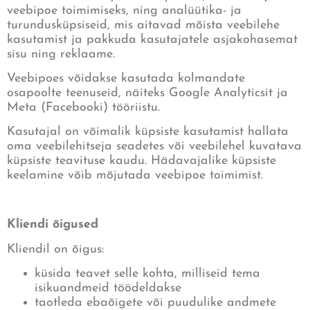
veebipoe toimimiseks, ning analüütika- ja
turundusküpsiseid, mis aitavad mõista veebilehe
kasutamist ja pakkuda kasutajatele asjakohasemat
sisu ning reklaame.
Veebipoes võidakse kasutada kolmandate
osapoolte teenuseid, näiteks Google Analyticsit ja
Meta (Facebooki) tööriistu.
Kasutajal on võimalik küpsiste kasutamist hallata
oma veebilehitseja seadetes või veebilehel kuvatava
küpsiste teavituse kaudu. Hädavajalike küpsiste
keelamine võib mõjutada veebipoe toimimist.
Kliendi õigused
Kliendil on õigus:
küsida teavet selle kohta, milliseid tema
isikuandmeid töödeldakse
taotleda ebaõigete või puudulike andmete