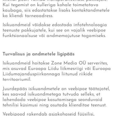
Kui tegemist on kulleriga kohale toimetatava
kaubaga, siis edastatakse lisaks kontaktandmetele
ka kliendi tarneaadress.
Isikuandmeid võidakse edastada infotehnoloogia
teenuste pakkujatele, kui see on vajalik veebipoe
funktsionaalsuse või andmemajutuse tagamiseks.
Turvalisus ja andmetele ligipääs
Isikuandmeid hoitakse Zone Media OÜ serverites,
mis asuvad Euroopa Liidu liikmesriigi või Euroopa
Liidumajanduspiirkonnaga liitunud riikide
territooriumil.
Juurdepääs isikuandmetele on veebipoe töötajatel,
kes saavad isikuandmetega tutvuda selleks, et
lahendada veebipoe kasutamisega seonduvaid
tehnilisi küsimusi ning osutada klienditoe teenust.
Veebipood rakendab asjakohaseid füüsilisi,