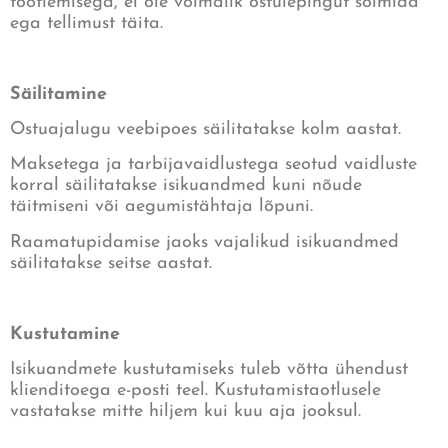
töötlemisega, ei ole võimalik ostulepingut sõlmida
ega tellimust täita.
Säilitamine
Ostuajalugu veebipoes säilitatakse kolm aastat.
Maksetega ja tarbijavaidlustega seotud vaidluste
korral säilitatakse isikuandmed kuni nõude
täitmiseni või aegumistähtaja lõpuni.
Raamatupidamise jaoks vajalikud isikuandmed
säilitatakse seitse aastat.
Kustutamine
Isikuandmete kustutamiseks tuleb võtta ühendust
klienditoega e-posti teel. Kustutamistaotlusele
vastatakse mitte hiljem kui kuu aja jooksul.