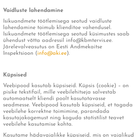
Vaidluste lahendamine
Isikuandmete töötlemisega seotud vaidluste
lahendamine toimub klienditoe vahendusel.
Isikuandmete töötlemisega seotud küsimustes saab
ühendust võtta aadressil
info@kbmtervis.ee
.
Järelevalveasutus on Eesti Andmekaitse
Inspektsioon (
info@aki.ee
).
Küpsised
Veebipood kasutab küpsiseid. Küpsis (cookie) – on
pisike tekstifail, mille veebilehitseja salvestab
automaatselt kliendi poolt kasutatavasse
seadmesse. Veebipood kasutab küpsiseid, et tagada
veebilehe korrektne toimimine, parandada
kasutajakogemust ning koguda statistilist teavet
veebilehe kasutamise kohta.
Kasutame hädavajalikke küpsiseid, mis on vajalikud