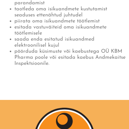
parandamist
taotleda oma isikuandmete kustutamist
seaduses ettenähtud juhtudel
piirata oma isikuandmete töötlemist
esitada vastuväiteid oma isikuandmete
töötlemisele
saada enda esitatud isikuandmed
elektroonilisel kujul
pöörduda küsimuste või kaebustega OÜ KBM
Pharma poole või esitada kaebus Andmekaitse
Inspektsioonile.