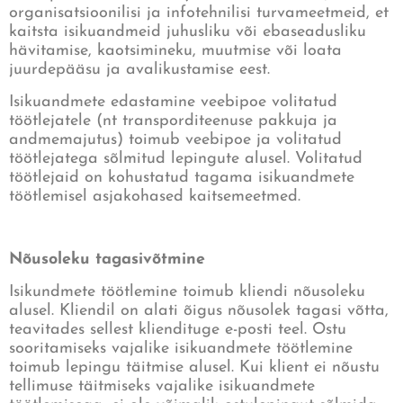
organisatsioonilisi ja infotehnilisi turvameetmeid, et
kaitsta isikuandmeid juhusliku või ebaseadusliku
hävitamise, kaotsimineku, muutmise või loata
juurdepääsu ja avalikustamise eest.
Isikuandmete edastamine veebipoe volitatud
töötlejatele (nt transporditeenuse pakkuja ja
andmemajutus) toimub veebipoe ja volitatud
töötlejatega sõlmitud lepingute alusel. Volitatud
töötlejaid on kohustatud tagama isikuandmete
töötlemisel asjakohased kaitsemeetmed.
Nõusoleku tagasivõtmine
Isikundmete töötlemine toimub kliendi nõusoleku
alusel. Kliendil on alati õigus nõusolek tagasi võtta,
teavitades sellest kliendituge e-posti teel. Ostu
sooritamiseks vajalike isikuandmete töötlemine
toimub lepingu täitmise alusel. Kui klient ei nõustu
tellimuse täitmiseks vajalike isikuandmete