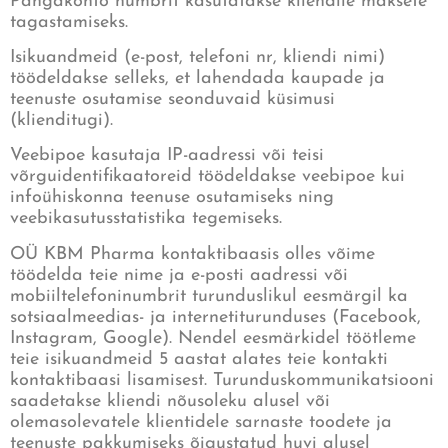
Pangakonto numbrit kasutatakse kliendile maksete
tagastamiseks.
Isikuandmeid (e-post, telefoni nr, kliendi nimi)
töödeldakse selleks, et lahendada kaupade ja
teenuste osutamise seonduvaid küsimusi
(klienditugi).
Veebipoe kasutaja IP-aadressi või teisi
võrguidentifikaatoreid töödeldakse veebipoe kui
infoühiskonna teenuse osutamiseks ning
veebikasutusstatistika tegemiseks.
OÜ KBM Pharma kontaktibaasis olles võime
töödelda teie nime ja e-posti aadressi või
mobiiltelefoninumbrit turunduslikul eesmärgil ka
sotsiaalmeedias- ja internetiturunduses (Facebook,
Instagram, Google). Nendel eesmärkidel töötleme
teie isikuandmeid 5 aastat alates teie kontakti
kontaktibaasi lisamisest. Turunduskommunikatsiooni
saadetakse kliendi nõusoleku alusel või
olemasolevatele klientidele sarnaste toodete ja
teenuste pakkumiseks õigustatud huvi alusel