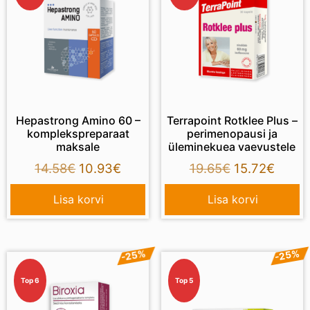
Hepastrong Amino 60 –
Terrapoint Rotklee Plus –
komplekspreparaat
perimenopausi ja
maksale
üleminekuea vaevustele
14.58
€
10.93
€
19.65
€
15.72
€
Lisa korvi
Lisa korvi
-25%
-25%
Top 6
Top 5