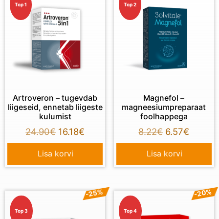
Top 1
Top 2
Artroveron – tugevdab
Magnefol –
liigeseid, ennetab liigeste
magneesiumpreparaat
kulumist
foolhappega
24.90
€
16.18
€
8.22
€
6.57
€
Lisa korvi
Lisa korvi
-25%
-20%
Top 3
Top 4