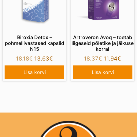
Biroxia Detox –
Artroveron Avoq – toetab
pohmellivastased kapslid
liigeseid põletike ja jäikuse
N15
korral
18.18
€
13.63
€
18.37
€
11.94
€
Lisa korvi
Lisa korvi