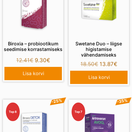
Biroxia – probiootikum
Swetane Duo – liigse
seedimise korrastamiseks
higistamise
vähendamiseks
12.41
€
9.30
€
18.50
€
13.87
€
Lisa korvi
Lisa korvi
-25%
-35%
Top 8
Top 7