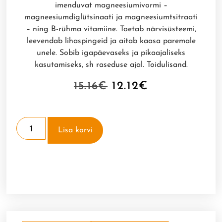
imenduvat magneesiumivormi –
magneesiumdiglütsinaati ja magneesiumtsitraati
– ning B-rühma vitamiine. Toetab närvisüsteemi,
leevendab lihaspingeid ja aitab kaasa paremale
unele. Sobib igapäevaseks ja pikaajaliseks
kasutamiseks, sh raseduse ajal. Toidulisand.
15.16
€
12.12
€
Lisa korvi