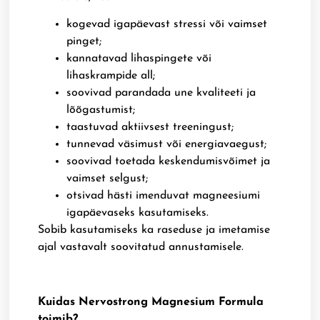
kogevad igapäevast stressi või vaimset
pinget;
kannatavad lihaspingete või
lihaskrampide all;
soovivad parandada une kvaliteeti ja
lõõgastumist;
taastuvad aktiivsest treeningust;
tunnevad väsimust või energiavaegust;
soovivad toetada keskendumisvõimet ja
vaimset selgust;
otsivad hästi imenduvat magneesiumi
igapäevaseks kasutamiseks.
Sobib kasutamiseks ka raseduse ja imetamise
ajal vastavalt soovitatud annustamisele.
Kuidas Nervostrong Magnesium Formula
toimib?