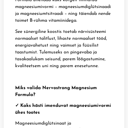
Formula ühendab kaks kõrgelt hinnatud
magneesiumivormi – magneesiumdiglütsinaadi
ja magneesiumtsitraadi – ning täiendab nende
toimet B-rühma vitamiinidega.
See sünergiline koostis toetab närvisüsteemi
normaalset talitlust, lihaste normaalset tööd,
energiavahetust ning vaimset ja füüsilist
taastumist. Tulemuseks on pingevaba ja
tasakaalukam seisund, parem lõõgastumine,
kvaliteetsem uni ning parem enesetunne.
Miks valida Nervostrong Magnesium
Formula?
✓ Kaks hästi imenduvat magneesiumivormi
ühes tootes
Magneesiumdiglütsinaat ja