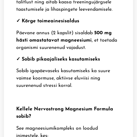
talitlust ning aitab kaasa treeningujärgsele
taastumisele ja lihaspingete leevendamisele.
✓ Kõrge toimeainesisaldus
Päevane annus (2 kapslit) sisaldab
500 mg
hästi omastatavat magneesiumi
, et toetada
organismi suurenenud vajadust.
✓ Sobib pikaajaliseks kasutamiseks
Sobib igapäevaseks kasutamiseks ka suure
vaimse koormuse, aktiivse eluviisi ning
suurenenud stressi korral.
Kellele Nervostrong Magnesium Formula
sobib?
See magneesiumikompleks on loodud
inimestele, kes: