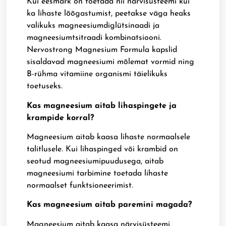
Kui eesmärk on toetada nii närvisüsteemi kui
ka lihaste lõõgastumist, peetakse väga heaks
valikuks magneesiumdiglütsinaadi ja
magneesiumtsitraadi kombinatsiooni.
Nervostrong Magnesium Formula kapslid
sisaldavad magneesiumi mõlemat vormid ning
B-rühma vitamiine organismi täielikuks
toetuseks.
Kas magneesium aitab lihaspingete ja
krampide korral?
Magneesium aitab kaasa lihaste normaalsele
talitlusele. Kui lihaspinged või krambid on
seotud magneesiumipuudusega, aitab
magneesiumi tarbimine toetada lihaste
normaalset funktsioneerimist.
Kas magneesium aitab paremini magada?
Magneesium aitab kaasa närvisüsteemi