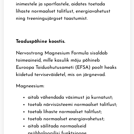
inimestele ja sportlastele, aidates toetada
lihaste normaalset talitlust, energiavahetust
ning treeningujärgset taastumist.
Teaduspõhine koostis.
Nervostrong Magnesium Formula sisaldab
toimeaineid, mille kasulik mõju põhineb
Euroopa Toiduohutusameti (EFSA) poolt heaks
kiidetud terviseväidetel, mis on järgnevad.
Magneesium:
aitab vähendada väsimust ja kurnatust;
toetab närvisüsteemi normaalset talitlust;
toetab lihaste normaalset talitlust;
toetab normaalset energiavahetust;
aitab säilitada normaalseid
psühholoogilisi funktsioone.