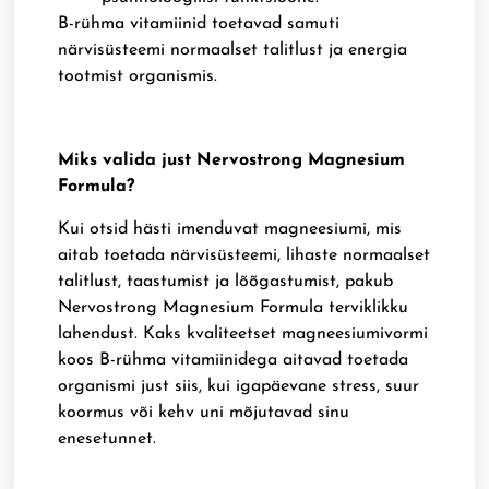
B-rühma vitamiinid toetavad samuti
närvisüsteemi normaalset talitlust ja energia
tootmist organismis.
Miks valida just Nervostrong Magnesium
Formula?
Kui otsid hästi imenduvat magneesiumi, mis
aitab toetada närvisüsteemi, lihaste normaalset
talitlust, taastumist ja lõõgastumist, pakub
Nervostrong Magnesium Formula terviklikku
lahendust. Kaks kvaliteetset magneesiumivormi
koos B-rühma vitamiinidega aitavad toetada
organismi just siis, kui igapäevane stress, suur
koormus või kehv uni mõjutavad sinu
enesetunnet.