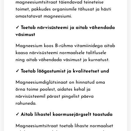
magneesiumtsitraat täiendavad teineteise
toimet, pakkudes organismile tõhusat ja hästi
omastatavat magneesiumi.
✓ Toetab närvisüsteemi ja aitab vähendada
väsimust
Magneesium koos B-rühma vitamiinidega aitab
kaasa närvisüsteemi normaalsele talitlusele
ning aitab vähendada väsimust ja kurnatust.
✓ Toetab lõõgastumist ja kvaliteetset und
Magneesiumdiglütsinaat on hinnatud oma
õrna toime poolest, aidates kehal ja
närvisüsteemil pärast pingelist päeva
rahuneda.
✓ Aitab lihastel koormusejärgselt taastuda
Magneesiumtsitraat toetab lihaste normaalset