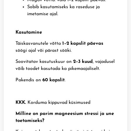
Mugav võtta: vaid 1–2 kapslit päevas.
Sobib kasutamiseks ka raseduse ja
imetamise ajal.
Kasutamine
Täiskasvanutele võtta
1–2 kapslit päevas
söögi ajal või pärast sööki.
Soovitatav kasutuskuur on
2–3 kuud
, vajadusel
võib toodet kasutada ka pikemaajaliselt.
Pakendis on
60 kapslit
.
KKK.
Korduma kippuvad küsimused
Milline on parim magneesium stressi ja une
toetamiseks?