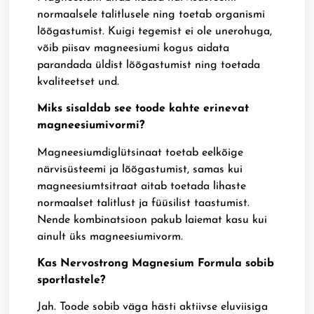
normaalsele talitlusele ning toetab organismi
lõõgastumist. Kuigi tegemist ei ole unerohuga,
võib piisav magneesiumi kogus aidata
parandada üldist lõõgastumist ning toetada
kvaliteetset und.
Miks sisaldab see toode kahte erinevat
magneesiumivormi?
Magneesiumdiglütsinaat toetab eelkõige
närvisüsteemi ja lõõgastumist, samas kui
magneesiumtsitraat aitab toetada lihaste
normaalset talitlust ja füüsilist taastumist.
Nende kombinatsioon pakub laiemat kasu kui
ainult üks magneesiumivorm.
Kas Nervostrong Magnesium Formula sobib
sportlastele?
Jah. Toode sobib väga hästi aktiivse eluviisiga