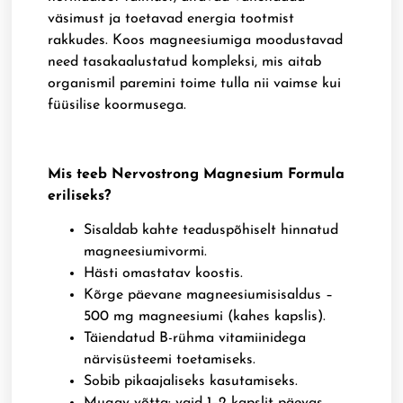
väsimust ja toetavad energia tootmist
rakkudes. Koos magneesiumiga moodustavad
need tasakaalustatud kompleksi, mis aitab
organismil paremini toime tulla nii vaimse kui
füüsilise koormusega.
Mis teeb Nervostrong Magnesium Formula
eriliseks?
Sisaldab kahte teaduspõhiselt hinnatud
magneesiumivormi.
Hästi omastatav koostis.
Kõrge päevane magneesiumisisaldus –
500 mg magneesiumi (kahes kapslis).
Täiendatud B-rühma vitamiinidega
närvisüsteemi toetamiseks.
Sobib pikaajaliseks kasutamiseks.