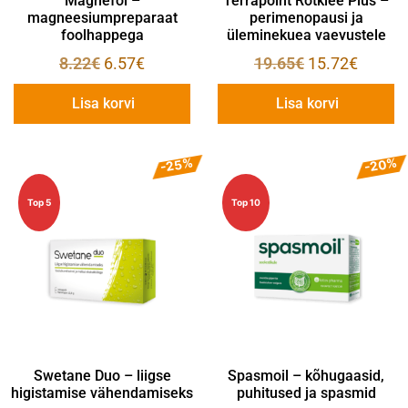
Magnefol –
Terrapoint Rotklee Plus –
magneesiumpreparaat
perimenopausi ja
foolhappega
üleminekuea vaevustele
8.22
€
6.57
€
19.65
€
15.72
€
Lisa korvi
Lisa korvi
-25%
-20%
Top 5
Top 10
Swetane Duo – liigse
Spasmoil – kõhugaasid,
higistamise vähendamiseks
puhitused ja spasmid