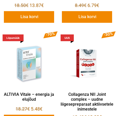
18.50
€
13.87
€
8.49
€
6.79
€
Lisa korvi
Lisa korvi
-30%
-70%
Lõpumüük
UUS
ALTIVIA Vitale – energia ja
Collagenza NII Joint
elujõud
complex – uudne
liigesepreparaat aktiivsetele
18.27
€
5.48
€
inimestele