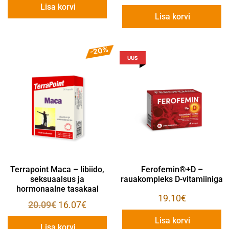
Lisa korvi
Lisa korvi
-20%
UUS
Terrapoint Maca – libiido,
Ferofemin®+D –
seksuaalsus ja
rauakompleks D-vitamiiniga
hormonaalne tasakaal
19.10
€
20.09
€
16.07
€
Lisa korvi
Lisa korvi