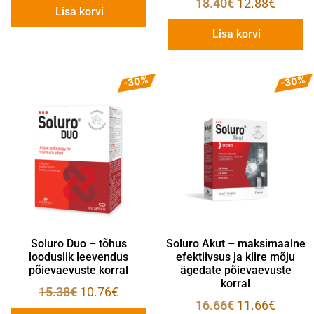
18.40
€
12.88
€
Lisa korvi
Lisa korvi
-30%
-30%
Soluro Duo – tõhus
Soluro Akut – maksimaalne
looduslik leevendus
efektiivsus ja kiire mõju
põievaevuste korral
ägedate põievaevuste
korral
15.38
€
10.76
€
16.66
€
11.66
€