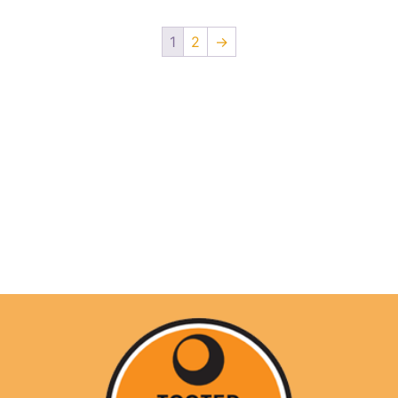
1
2
→