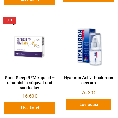
UUS
Good Sleep REM kapslid –
Hyaluron Activ- hüaluroon
uinumist ja sügavat und
seerum
soodustav
26.30
€
16.60
€
Loe edasi
Lisa korvi