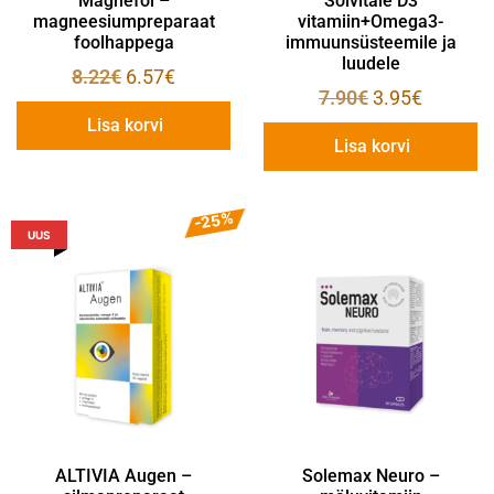
Magnefol –
Solvitale D3
magneesiumpreparaat
vitamiin+Omega3-
foolhappega
immuunsüsteemile ja
luudele
8.22
€
6.57
€
7.90
€
3.95
€
Lisa korvi
Lisa korvi
-25%
UUS
ALTIVIA Augen –
Solemax Neuro –