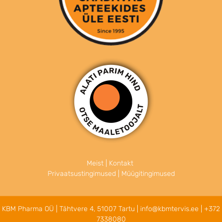
Meist
|
Kontakt
Privaatsustingimused
|
Müügitingimused
KBM Pharma OÜ
| Tähtvere 4, 51007 Tartu |
info@kbmtervis.ee
|
+372
7338080