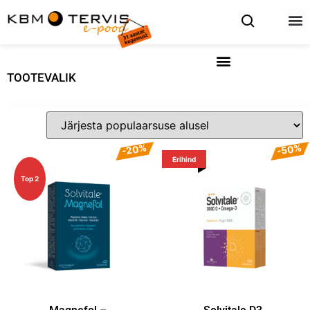
TOOTEVALIK
-20%
-50%
Erihind
Top 2