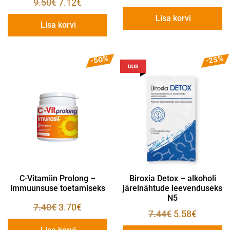
9.50
€
7.12
€
Lisa korvi
Lisa korvi
-50%
-25%
UUS
C-Vitamiin Prolong –
Biroxia Detox – alkoholi
immuunsuse toetamiseks
järelnähtude leevenduseks
N5
7.40
€
3.70
€
7.44
€
5.58
€