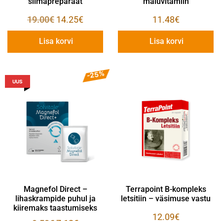
silmapreparaat
mäluvitamiin
19.00
€
14.25
€
11.48
€
Lisa korvi
Lisa korvi
-25%
UUS
Magnefol Direct –
Terrapoint B-kompleks
lihaskrampide puhul ja
letsitiin – väsimuse vastu
kiiremaks taastumiseks
12.09
€