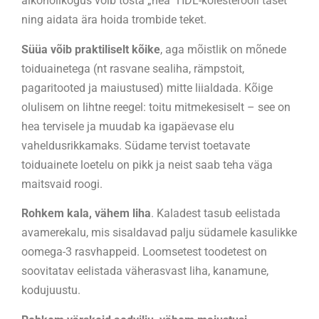
alkoholikogus võib tõsta „hea“ HDL-kolesterooli taset
ning aidata ära hoida trombide teket.
Süüa võib praktiliselt kõike
, aga mõistlik on mõnede
toiduainetega (nt rasvane sealiha, rämpstoit,
pagaritooted ja maiustused) mitte liialdada. Kõige
olulisem on lihtne reegel: toitu mitmekesiselt – see on
hea tervisele ja muudab ka igapäevase elu
vaheldusrikkamaks. Südame tervist toetavate
toiduainete loetelu on pikk ja neist saab teha väga
maitsvaid roogi.
Rohkem kala, vähem liha
. Kaladest tasub eelistada
avamerekalu, mis sisaldavad palju südamele kasulikke
oomega-3 rasvhappeid. Loomsetest toodetest on
soovitatav eelistada väherasvast liha, kanamune,
kodujuustu.