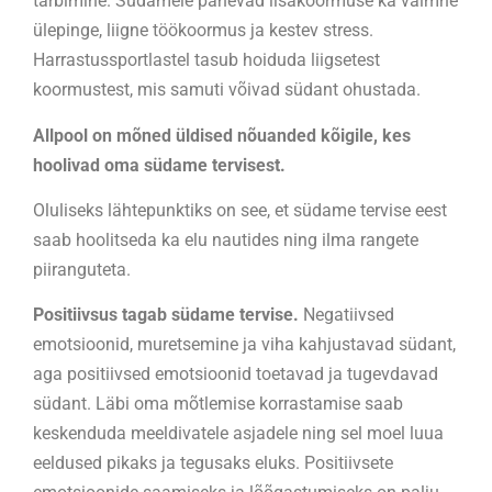
tarbimine. Südamele panevad lisakoormuse ka vaimne
ülepinge, liigne töökoormus ja kestev stress.
Harrastussportlastel tasub hoiduda liigsetest
koormustest, mis samuti võivad südant ohustada.
Allpool on mõned üldised nõuanded kõigile, kes
hoolivad oma südame tervisest.
Oluliseks lähtepunktiks on see, et südame tervise eest
saab hoolitseda ka elu nautides ning ilma rangete
piiranguteta.
Positiivsus tagab südame tervise.
Negatiivsed
emotsioonid, muretsemine ja viha kahjustavad südant,
aga positiivsed emotsioonid toetavad ja tugevdavad
südant. Läbi oma mõtlemise korrastamise saab
keskenduda meeldivatele asjadele ning sel moel luua
eeldused pikaks ja tegusaks eluks. Positiivsete