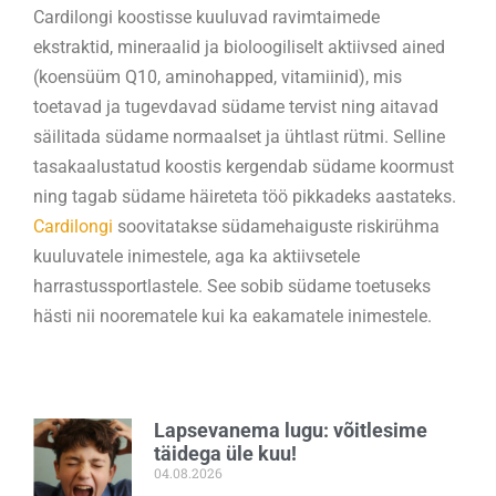
Cardilongi koostisse kuuluvad ravimtaimede
ekstraktid, mineraalid ja bioloogiliselt aktiivsed ained
(koensüüm Q10, aminohapped, vitamiinid), mis
toetavad ja tugevdavad südame tervist ning aitavad
säilitada südame normaalset ja ühtlast rütmi. Selline
tasakaalustatud koostis kergendab südame koormust
ning tagab südame häireteta töö pikkadeks aastateks.
Cardilongi
soovitatakse südamehaiguste riskirühma
kuuluvatele inimestele, aga ka aktiivsetele
harrastussportlastele. See sobib südame toetuseks
hästi nii noorematele kui ka eakamatele inimestele.
Lapsevanema lugu: võitlesime
täidega üle kuu!
04.08.2026