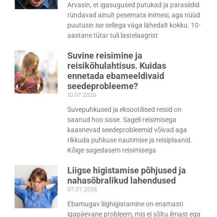
Arvasin, et igasugused putukad ja parasiidid
ründavad ainult pesemata inimesi, aga nüüd
puutusin ise sellega väga lähedalt kokku. 10-
aastane tütar tuli lastelaagrist
Suvine reisimine ja
reisikõhulahtisus. Kuidas
ennetada ebameeldivaid
seedeprobleeme?
10.07.2026
Suvepuhkused ja eksootilised reisid on
saanud hoo sisse. Sageli reisimisega
kaasnevad seedeprobleemid võivad aga
rikkuda puhkuse nautimise ja reisiplaanid.
Kõige sagedasem reisimisega
Liigse higistamise põhjused ja
nahasõbralikud lahendused
07.07.2026
Ebamugav liighigistamine on enamasti
igapäevane probleem, mis ei sõltu ilmast ega