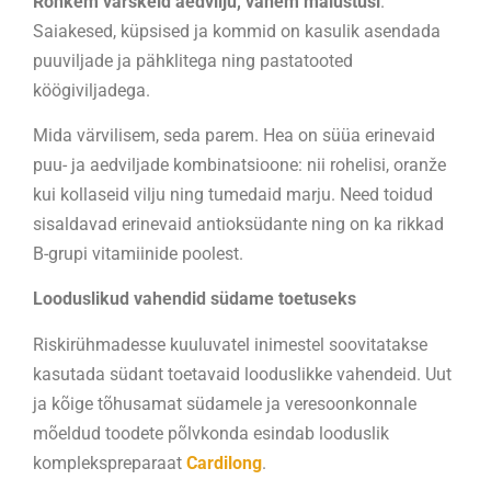
Rohkem värskeid aedvilju, vähem maiustusi
.
Saiakesed, küpsised ja kommid on kasulik asendada
puuviljade ja pähklitega ning pastatooted
köögiviljadega.
Mida värvilisem, seda parem. Hea on süüa erinevaid
puu- ja aedviljade kombinatsioone: nii rohelisi, oranže
kui kollaseid vilju ning tumedaid marju. Need toidud
sisaldavad erinevaid antioksüdante ning on ka rikkad
B-grupi vitamiinide poolest.
Looduslikud vahendid südame toetuseks
Riskirühmadesse kuuluvatel inimestel soovitatakse
kasutada südant toetavaid looduslikke vahendeid. Uut
ja kõige tõhusamat südamele ja veresoonkonnale
mõeldud toodete põlvkonda esindab looduslik
komplekspreparaat
Cardilong
.