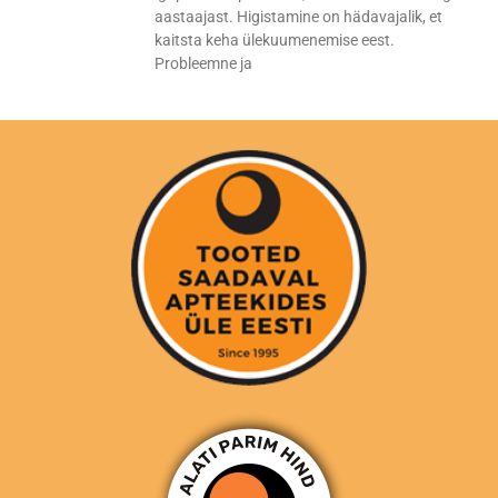
aastaajast. Higistamine on hädavajalik, et
kaitsta keha ülekuumenemise eest.
Probleemne ja