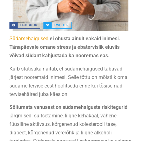
FACEBOOK
TWITTER
Südamehaigused
ei ohusta ainult eakaid inimesi.
Tänapäevale omane stress ja ebatervislik eluviis
võivad südant kahjustada ka nooremas eas.
Kurb statistika näitab, et südamehaigused tabavad
järjest nooremaid inimesi. Selle tõttu on mõistlik oma
südame tervise eest hoolitseda enne kui tõsisemad
tervisehäired juba käes on.
Sõltumata vanusest on südamehaiguste riskitegurid
järgmised: suitsetamine, liigne kehakaal, vähene
füüsiline aktiivsus, kõrgenenud kolesterooli tase,
diabeet, kõrgenenud vererõhk ja liigne alkoholi