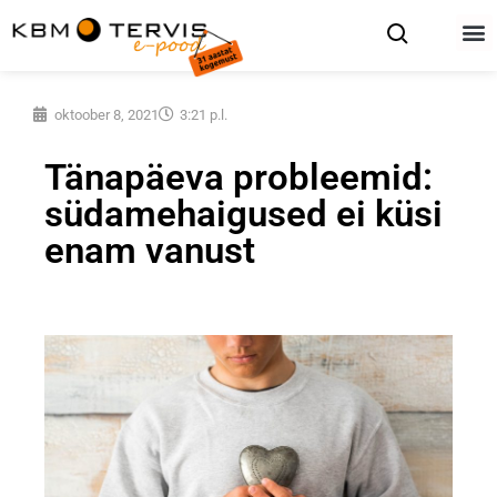
oktoober 8, 2021
3:21 p.l.
Tänapäeva probleemid:
südamehaigused ei küsi
enam vanust