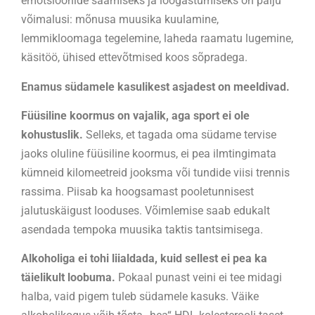
emotsioonide saamiseks ja lõõgastumiseks on palju
võimalusi: mõnusa muusika kuulamine,
lemmikloomaga tegelemine, laheda raamatu lugemine,
käsitöö, ühised ettevõtmised koos sõpradega.
Enamus südamele kasulikest asjadest on meeldivad.
Füüsiline koormus on vajalik, aga sport ei ole
kohustuslik.
Selleks, et tagada oma südame tervise
jaoks oluline füüsiline koormus, ei pea ilmtingimata
kümneid kilomeetreid jooksma või tundide viisi trennis
rassima. Piisab ka hoogsamast pooletunnisest
jalutuskäigust looduses. Võimlemise saab edukalt
asendada tempoka muusika taktis tantsimisega.
Alkoholiga ei tohi liialdada, kuid sellest ei pea ka
täielikult loobuma.
Pokaal punast veini ei tee midagi
halba, vaid pigem tuleb südamele kasuks. Väike