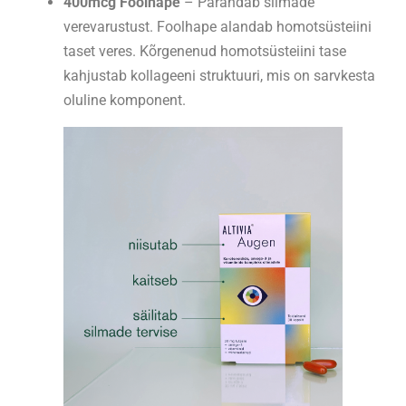
400mcg Foolhape
– Parandab silmade
verevarustust. Foolhape alandab homotsüsteiini
taset veres. Kõrgenenud homotsüsteiini tase
kahjustab kollageeni struktuuri, mis on sarvkesta
oluline komponent.