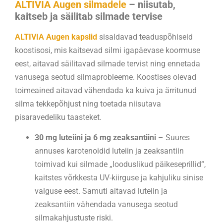
ALTIVIA Augen silmadele
– niisutab,
Liitu meie uudiskirjaga ja jäta oma
kaitseb ja säilitab silmade tervise
meiliaadress.
ALTIVIA Augen kapslid
sisaldavad teaduspõhiseid
koostisosi, mis kaitsevad silmi igapäevase koormuse
E-mail
eest, aitavad säilitavad silmade tervist ning ennetada
vanusega seotud silmaprobleeme. Koostises olevad
toimeained aitavad vähendada ka kuiva ja ärritunud
Nõustun
privaatsustingimustega
silma tekkepõhjust ning toetada niisutava
pisaravedeliku taasteket.
30 mg luteiini ja 6 mg zeaksantiini
– Suures
annuses karotenoidid luteiin ja zeaksantiin
toimivad kui silmade „looduslikud päikeseprillid“,
kaitstes võrkkesta UV-kiirguse ja kahjuliku sinise
valguse eest. Samuti aitavad luteiin ja
zeaksantiin vähendada vanusega seotud
silmakahjustuste riski.