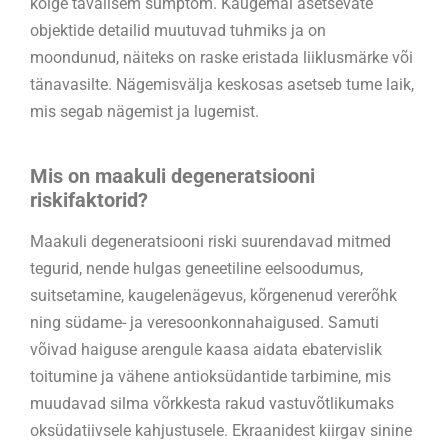
kõige tavalisem sümptom. Kaugemal asetsevate
objektide detailid muutuvad tuhmiks ja on
moondunud, näiteks on raske eristada liiklusmärke või
tänavasilte. Nägemisvälja keskosas asetseb tume laik,
mis segab nägemist ja lugemist.
Mis on maakuli degeneratsiooni
riskifaktorid?
Maakuli degeneratsiooni riski suurendavad mitmed
tegurid, nende hulgas geneetiline eelsoodumus,
suitsetamine, kaugelenägevus, kõrgenenud vererõhk
ning südame- ja veresoonkonnahaigused. Samuti
võivad haiguse arengule kaasa aidata ebatervislik
toitumine ja vähene antioksüdantide tarbimine, mis
muudavad silma võrkkesta rakud vastuvõtlikumaks
oksüdatiivsele kahjustusele. Ekraanidest kiirgav sinine