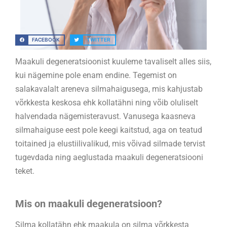
FACEBOOK
TWITTER
Maakuli degeneratsioonist kuuleme tavaliselt alles siis,
kui nägemine pole enam endine. Tegemist on
salakavalalt areneva silmahaigusega, mis kahjustab
võrkkesta keskosa ehk kollatähni ning võib oluliselt
halvendada nägemisteravust. Vanusega kaasneva
silmahaiguse eest pole keegi kaitstud, aga on teatud
toitained ja elustiilivalikud, mis võivad silmade tervist
tugevdada ning aeglustada maakuli degeneratsiooni
teket.
Mis on maakuli degeneratsioon?
Silma kollatähn ehk maakula on silma võrkkesta