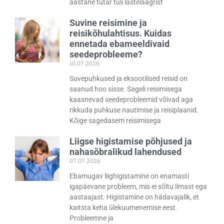
aastane tütar tuli lastelaagrist
Suvine reisimine ja
reisikõhulahtisus. Kuidas
ennetada ebameeldivaid
seedeprobleeme?
10.07.2026
Suvepuhkused ja eksootilised reisid on
saanud hoo sisse. Sageli reisimisega
kaasnevad seedeprobleemid võivad aga
rikkuda puhkuse nautimise ja reisiplaanid.
Kõige sagedasem reisimisega
Liigse higistamise põhjused ja
nahasõbralikud lahendused
07.07.2026
Ebamugav liighigistamine on enamasti
igapäevane probleem, mis ei sõltu ilmast ega
aastaajast. Higistamine on hädavajalik, et
kaitsta keha ülekuumenemise eest.
Probleemne ja