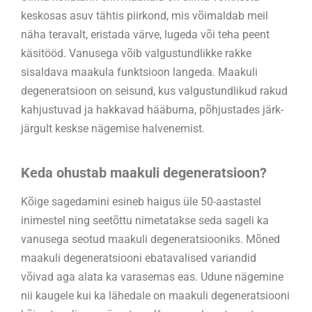
keskosas asuv tähtis piirkond, mis võimaldab meil
näha teravalt, eristada värve, lugeda või teha peent
käsitööd. Vanusega võib valgustundlikke rakke
sisaldava maakula funktsioon langeda. Maakuli
degeneratsioon on seisund, kus valgustundlikud rakud
kahjustuvad ja hakkavad hääbuma, põhjustades järk-
järgult keskse nägemise halvenemist.
Keda ohustab maakuli degeneratsioon?
Kõige sagedamini esineb haigus üle 50-aastastel
inimestel ning seetõttu nimetatakse seda sageli ka
vanusega seotud maakuli degeneratsiooniks. Mõned
maakuli degeneratsiooni ebatavalised variandid
võivad aga alata ka varasemas eas. Udune nägemine
nii kaugele kui ka lähedale on maakuli degeneratsiooni