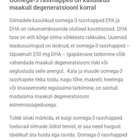
Oomega-3 rasvhapped on kasulikud
maakuli degeneratsiooni korral
Silmadele kasulikud oomega-3 rasvhapped EPA ja
DHA on rakumembraanide olulised koostisosad. DHA
tase on eriti kõrge silma võrkkesta rakkudes. Uuemad
teadusuuringud on leidnud, et oomega-3 rasvhapped –
täpsemalt 250 mg DHA – igapäevane tarbimine võib
vähendada maakuli degeneratsiooni riski või
aeglustada selle arengut. Kala ja muude oomega-3
rasvhapete rikka toidu, nagu lõhe, makrelli, heeringa
või linaseemnete regulaarne tarbimine, on seotud
madalama maakuli degeneratsiooni
esinemissagedusega.
Tuleb siiski märkida, et kuigi oomega-3 rasvhapped
toetavad silmade üldist tervist, ei saa need haigust
täielikult ära hoida ega ravida. Oomega-3 rasvhapped