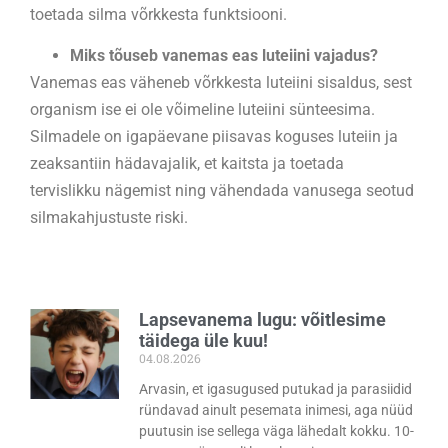
toetada silma võrkkesta funktsiooni.
Miks tõuseb vanemas eas luteiini vajadus?
Vanemas eas väheneb võrkkesta luteiini sisaldus, sest
organism ise ei ole võimeline luteiini sünteesima.
Silmadele on igapäevane piisavas koguses luteiin ja
zeaksantiin hädavajalik, et kaitsta ja toetada
tervislikku nägemist ning vähendada vanusega seotud
silmakahjustuste riski.
Lapsevanema lugu: võitlesime
täidega üle kuu!
04.08.2026
Arvasin, et igasugused putukad ja parasiidid
ründavad ainult pesemata inimesi, aga nüüd
puutusin ise sellega väga lähedalt kokku. 10-