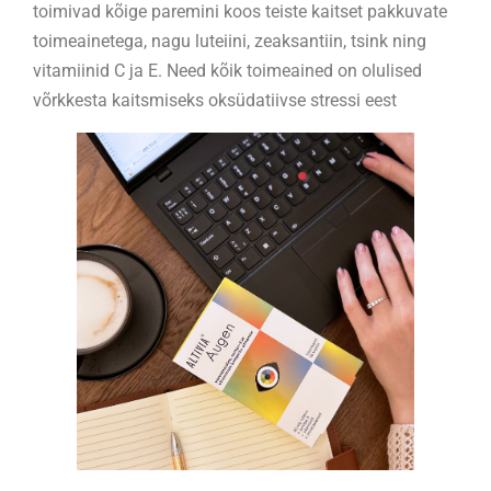
toimivad kõige paremini koos teiste kaitset pakkuvate
toimeainetega, nagu luteiini, zeaksantiin, tsink ning
vitamiinid C ja E. Need kõik toimeained on olulised
võrkkesta kaitsmiseks oksüdatiivse stressi eest
SOOVID SAADA
PARIMAID PAKKUMISI?!