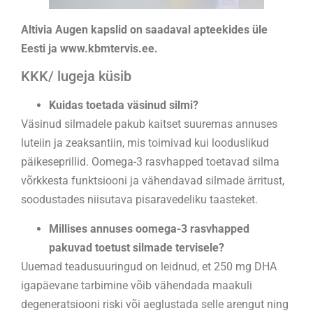
Altivia Augen kapslid on saadaval
apteekides üle
Eesti ja www.kbmtervis.ee.
KKK/ lugeja küsib
Kuidas toetada väsinud silmi?
Väsinud silmadele pakub kaitset suuremas annuses
luteiin ja zeaksantiin, mis toimivad kui looduslikud
päikeseprillid. Oomega-3 rasvhapped toetavad silma
võrkkesta funktsiooni ja vähendavad silmade ärritust,
soodustades niisutava pisaravedeliku taasteket.
Millises annuses oomega-3 rasvhapped
pakuvad toetust silmade tervisele?
Uuemad teadusuuringud on leidnud, et 250 mg DHA
igapäevane tarbimine võib vähendada maakuli
degeneratsiooni riski või aeglustada selle arengut ning