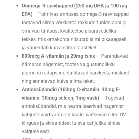
Oomega-3 rasvhapped (250 mg DHA ja 100 mg
EPA)
– Toimivas annuses oomega-3 rasvhapped
toetavad silma võrkkesta rakkude funktsiooni ja
omavad tähtsust kvaliteetse pisaravedeliku
tekkes, mis omakorda niisutab silmi pikaaegselt
ja vähendab kuiva silma taasteket.
800mcg
A-vitamiin ja 20mg tsink
– Parandavad
hämaras nägemist, tootes valgustundlikku
pigmenti rodopsiini. Säilitavad sarvkesta niiskust
ning ennetavad kuiva silma teket.
Antioksüdandid (100mg C-vitamiin, 40mg E-
vitamiin, 30mcg seleen, 1mg vask)
– Tugevad
antioksüdandid, mis neutraliseerivad nägemist
kahjustavaid vabu radikaale, kaitsevad silmi UV-
kiirguse ja ekraanidest tuleva kahjuliku sinise
valguse eest.