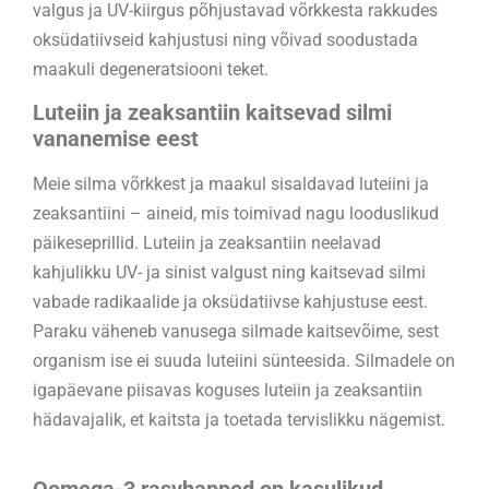
valgus ja UV-kiirgus põhjustavad võrkkesta rakkudes
oksüdatiivseid kahjustusi ning võivad soodustada
maakuli degeneratsiooni teket.
Luteiin ja zeaksantiin kaitsevad silmi
vananemise eest
Meie silma võrkkest ja maakul sisaldavad luteiini ja
zeaksantiini – aineid, mis toimivad nagu looduslikud
päikeseprillid. Luteiin ja zeaksantiin neelavad
kahjulikku UV- ja sinist valgust ning kaitsevad silmi
vabade radikaalide ja oksüdatiivse kahjustuse eest.
Paraku väheneb vanusega silmade kaitsevõime, sest
organism ise ei suuda luteiini sünteesida. Silmadele on
igapäevane piisavas koguses luteiin ja zeaksantiin
hädavajalik, et kaitsta ja toetada tervislikku nägemist.