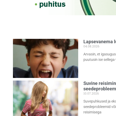
Lapsevanema lu
04.08.2026
Arvasin, et igasugu
puutusin ise sellega 
Suvine reisimin
seedeproblee
10.07.2026
Suvepuhkused ja ekso
seedeprobleemid või
reisimisega