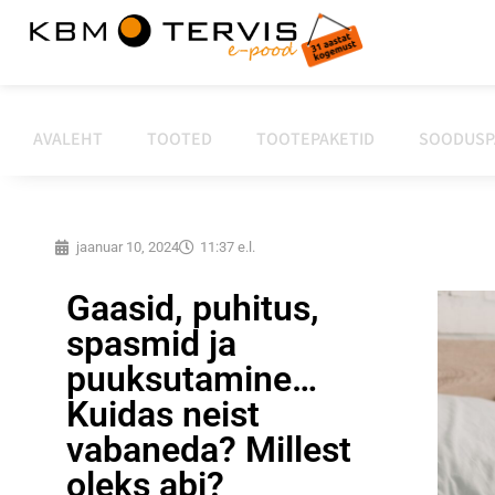
AVALEHT
TOOTED
TOOTEPAKETID
SOODUSP
jaanuar 10, 2024
11:37 e.l.
Gaasid, puhitus,
spasmid ja
puuksutamine…
Kuidas neist
vabaneda? Millest
oleks abi?