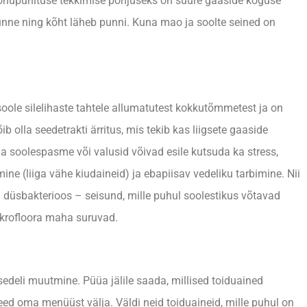
Kõhupuhituse tekkimise põhjuseks on suure gaaside koguse
nne ning kõht läheb punni. Kuna mao ja soolte seined on
oole silelihaste tahtele allumatutest kokkutõmmetest ja on
 olla seedetrakti ärritus, mis tekib kas liigsete gaaside
ja soolespasme või valusid võivad esile kutsuda ka stress,
ne (liiga vähe kiudaineid) ja ebapiisav vedeliku tarbimine. Nii
 düsbakterioos – seisund, mille puhul soolestikus võtavad
ikrofloora maha suruvad.
eli muutmine. Püüa jälile saada, millised toiduained
eed oma menüüst välja. Väldi neid toiduaineid, mille puhul on