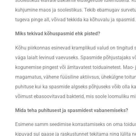
soolestikus elavate bakterite elutegevuse tulemusena. 
kuhjumine maos ja soolestikus. Tekib ebamugav survetu
tugeva pinge all, võivad tekkida ka kõhuvalu ja spasmid.
Miks tekivad kõhuspasmid ehk pisted?
Kõhu piirkonnas esinevad kramplikud valud on tingitud s
väga laialt levinud vaevuseks. Spasmide põhjustajaks võib
kogunemise pingest või ärritavatest toiduainetest. Mao- 
magamatus, vähene füüsiline aktiivsus, ühekülgne toitumi
puhituse kui ka spasmide algseks põhjuseks võib olla ka
võimust ebasoovitavad bakterid, mis soole loomuliku m
Mida teha puhitusest ja spasmidest vabanemiseks?
Esimene samm seedimise korrastamiseks on oma toidused
kipuvad sul gaase ja raskustunnet tekitama ning lülita n