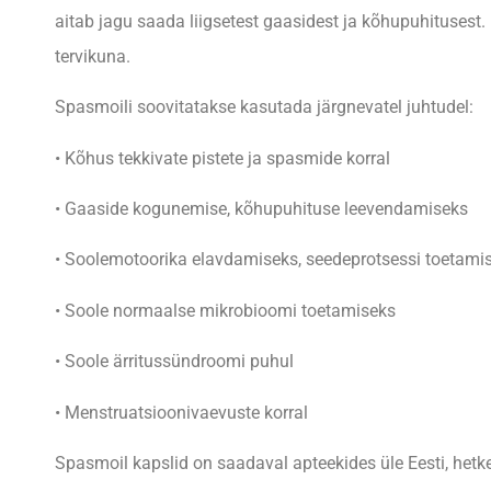
aitab jagu saada liigsetest gaasidest ja kõhupuhitusest. 
tervikuna.
Spasmoili soovitatakse kasutada järgnevatel juhtudel:
• Kõhus tekkivate pistete ja spasmide korral
• Gaaside kogunemise, kõhupuhituse leevendamiseks
• Soolemotoorika elavdamiseks, seedeprotsessi toetami
• Soole normaalse mikrobioomi toetamiseks
• Soole ärritussündroomi puhul
• Menstruatsioonivaevuste korral
Spasmoil kapslid on saadaval apteekides üle Eesti, he