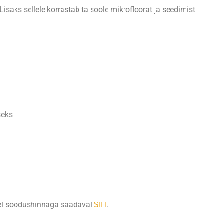
Lisaks sellele korrastab ta soole mikrofloorat ja seedimist
seks
tkel soodushinnaga saadaval
SIIT
.