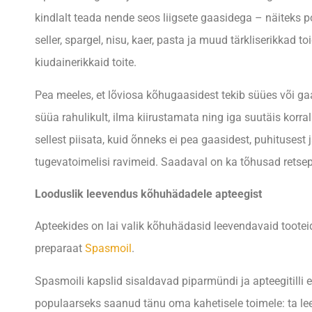
kindlalt teada nende seos liigsete gaasidega – näiteks p
seller, spargel, nisu, kaer, pasta ja muud tärkliserikka
kiudainerikkaid toite.
Pea meeles, et lõviosa kõhugaasidest tekib süües või gaas
süüa rahulikult, ilma kiirustamata ning iga suutäis korral
sellest piisata, kuid õnneks ei pea gaasidest, puhitus
tugevatoimelisi ravimeid. Saadaval on ka tõhusad retse
Looduslik leevendus kõhuhädadele apteegist
Apteekides on lai valik kõhuhädasid leevendavaid tootei
preparaat
Spasmoil
.
Spasmoili kapslid sisaldavad piparmündi ja apteegitilli ee
populaarseks saanud tänu oma kahetisele toimele: ta l