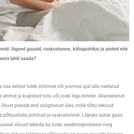
id: liigsed gaasid, raskustunne, kõhupuhitus ja pisted ehk
eist lahti saada?
osa sellest tuleb söömise või joomise ajal alla neelatud
hmid ja kugistad toitu või jooki liiga kiiresti. Allaneelatud
õhust pressib end söögitorust üles, mille tõttu tekivad
ib põhjustada puhitust ja raskustunnet. Lõpuks satub gaas
Gaasid võivad tekkida ka toidu seedimisprotsessi ning