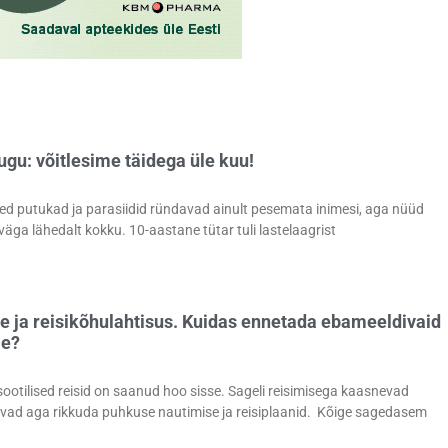
gu: võitlesime täidega üle kuu!
sed putukad ja parasiidid ründavad ainult pesemata inimesi, aga nüüd
väga lähedalt kokku. 10-aastane tütar tuli lastelaagrist
e ja reisikõhulahtisus. Kuidas ennetada ebameeldivaid
me?
otilised reisid on saanud hoo sisse. Sageli reisimisega kaasnevad
vad aga rikkuda puhkuse nautimise ja reisiplaanid. Kõige sagedasem