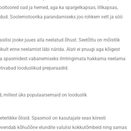
ooltoored oad ja herned, aga ka spargelkapsas, lillkapsas,
d toidud. Soolemotoorika parandamiseks joo rohkem vett ja söö
ilisi jooke juues alla neelatud õhust. Seetõttu on mõistlik
ikult enne neelamist läbi närida. Alati ei pruugi aga kõigest
est ja spasmidest vabanemiseks ilmtingimata hakkama neelama
ptivabad looduslikud preparaadid.
d, millest üks populaarsemaid on looduslik
terlikke õlisid. Spasmoil on kasutajate seas kiiresti
eevendab kõhuõõne elundite valulisi kokkutõmbeid ning samas