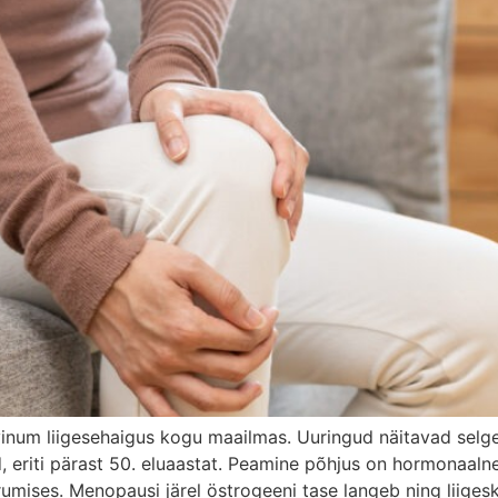
vinum liigesehaigus kogu maailmas. Uuringud näitavad selge
 eriti pärast 50. eluaastat. Peamine põhjus on hormonaalne
rumises. Menopausi järel östrogeeni tase langeb ning liig