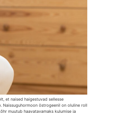
lt, et naised haigestuvad sellesse
. Naissuguhormoon östrogeenil on oluline roll
eskõhr muutub haavatavamaks kulumise ja