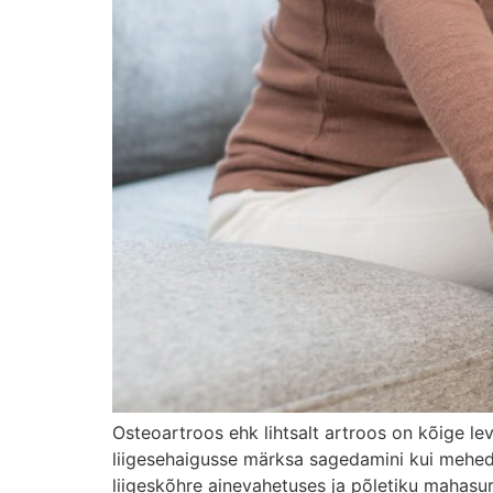
Osteoartroos ehk lihtsalt artroos on kõige le
liigesehaigusse märksa sagedamini kui mehed,
liigeskõhre ainevahetuses ja põletiku mahasu