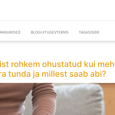
AKKUMISED
BLOGI #TUGEVTERVIS
TAGASISIDE
ist rohkem ohustatud kui meh
a tunda ja millest saab abi?