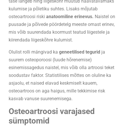
tase langeb ning liigeskõhr muutub haavatavamaks
kulumise ja põletiku suhtes. Lisaks mõjutab
osteoartroosi riski
anatoomiline erinevus.
Naistel on
puusade ja põlvede pöördetelg meeste omast erinev,
mis võib suurendada koormust teatud liigestele ja
kiirendada liigeskõhre kulumist.
Olulist rolli mängivad ka
geneetilised tegurid
ja
suurem osteoporoosi (luude hõrenemise)
esinemissagedus naistel, mis võib olla artroosi teket
soodustav faktor. Statistilises mõttes on oluline ka
asjaolu, et naised elavad keskmiselt kauem,
osteoartroos on aga haigus, mille tekkimise risk
kasvab vanuse suurenemisega.
Osteoartroosi varajased
sümptomid