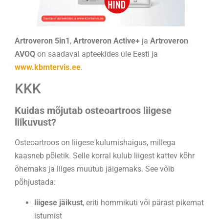
Artroveron 5in1
,
Artroveron Active+
ja
Artroveron
AVOQ
on saadaval apteekides üle Eesti ja
www.kbmtervis.ee
.
KKK
Kuidas mõjutab osteoartroos liigese
liikuvust?
Osteoartroos on liigese kulumishaigus, millega
kaasneb põletik. Selle korral kulub liigest kattev kõhr
õhemaks ja liiges muutub jäigemaks. See võib
põhjustada:
liigese jäikust
, eriti hommikuti või pärast pikemat
istumist