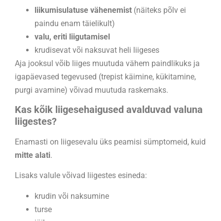
liikumisulatuse vähenemist
(näiteks põlv ei
paindu enam täielikult)
valu, eriti liigutamisel
krudisevat või naksuvat heli liigeses
Aja jooksul võib liiges muutuda vähem paindlikuks ja
igapäevased tegevused (trepist käimine, kükitamine,
purgi avamine) võivad muutuda raskemaks.
Kas kõik liigesehaigused avalduvad valuna
liigestes?
Enamasti on liigesevalu üks peamisi sümptomeid, kuid
mitte alati
.
Lisaks valule võivad liigestes esineda:
krudin või naksumine
turse