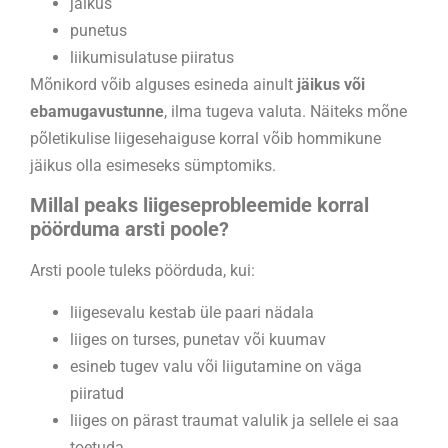
jäikus
punetus
liikumisulatuse piiratus
Mõnikord võib alguses esineda ainult
jäikus või
ebamugavustunne
, ilma tugeva valuta. Näiteks mõne
põletikulise liigesehaiguse korral võib hommikune
jäikus olla esimeseks sümptomiks.
Millal peaks liigeseprobleemide korral
pöörduma arsti poole?
Arsti poole tuleks pöörduda, kui:
liigesevalu kestab üle paari nädala
liiges on turses, punetav või kuumav
esineb tugev valu või liigutamine on väga
piiratud
liiges on pärast traumat valulik ja sellele ei saa
toetuda