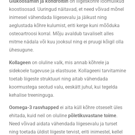
Glükoosamiin ja kondroitiin
on liigeskõhre loomulikud
koostisosad. Uuringud näitavad, et need võivad mõnel
inimesel vähendada liigesevalu ja jäikust ning
aeglustada kõhre kulumist, eriti kerge kuni mõõduka
osteoartroosi korral. Mõju avaldub tavaliselt alles
mitme nädala või kuu jooksul ning ei pruugi kõigil olla
ühesugune.
Kollageen
on oluline valk, mis annab kõhrele ja
sidekoele tugevuse ja elastsuse. Kollageeni tarvitamine
toetab liigeste struktuuri ning aitab vähendada
koormustega seotud valu, eeskätt juhul, kui tegelda
kehalise treeninguga.
Oomega-3 rasvhapped
ei aita küll kõhre otseselt üles
ehitada, kuid neil on oluline
põletikuvastane toime
.
Need võivad aidata vähendada liigesevalu ja turset
ning toetada üldist liigeste tervist, eriti inimestel, kellel