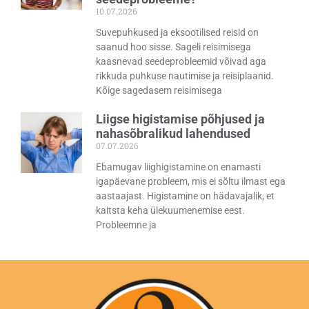
10.07.2026
Suvepuhkused ja eksootilised reisid on
saanud hoo sisse. Sageli reisimisega
kaasnevad seedeprobleemid võivad aga
rikkuda puhkuse nautimise ja reisiplaanid.
Kõige sagedasem reisimisega
Liigse higistamise põhjused ja
nahasõbralikud lahendused
07.07.2026
Ebamugav liighigistamine on enamasti
igapäevane probleem, mis ei sõltu ilmast ega
aastaajast. Higistamine on hädavajalik, et
kaitsta keha ülekuumenemise eest.
Probleemne ja