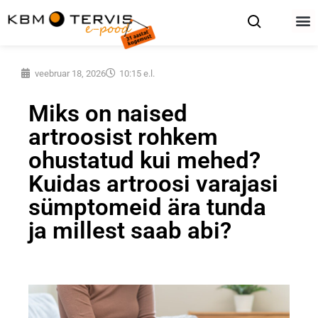
veebruar 18, 2026
10:15 e.l.
Miks on naised
artroosist rohkem
ohustatud kui mehed?
Kuidas artroosi varajasi
sümptomeid ära tunda
ja millest saab abi?