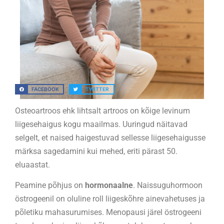
FACEBOOK
TWITTER
Osteoartroos ehk lihtsalt artroos on kõige levinum
liigesehaigus kogu maailmas. Uuringud näitavad
selgelt, et naised haigestuvad sellesse liigesehaigusse
märksa sagedamini kui mehed, eriti pärast 50.
eluaastat.
Peamine põhjus on
hormonaalne
. Naissuguhormoon
östrogeenil on oluline roll liigeskõhre ainevahetuses ja
põletiku mahasurumises. Menopausi järel östrogeeni