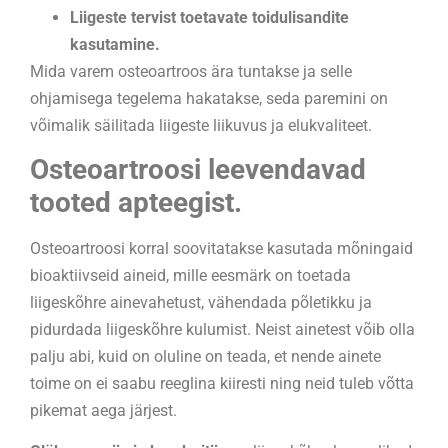
Liigeste tervist toetavate toidulisandite
kasutamine.
Mida varem osteoartroos ära tuntakse ja selle
ohjamisega tegelema hakatakse, seda paremini on
võimalik säilitada liigeste liikuvus ja elukvaliteet.
Osteoartroosi leevendavad
tooted apteegist.
Osteoartroosi korral soovitatakse kasutada mõningaid
bioaktiivseid aineid, mille eesmärk on toetada
liigeskõhre ainevahetust, vähendada põletikku ja
pidurdada liigeskõhre kulumist. Neist ainetest võib olla
palju abi, kuid on oluline on teada, et nende ainete
toime on ei saabu reeglina kiiresti ning neid tuleb võtta
pikemat aega järjest.