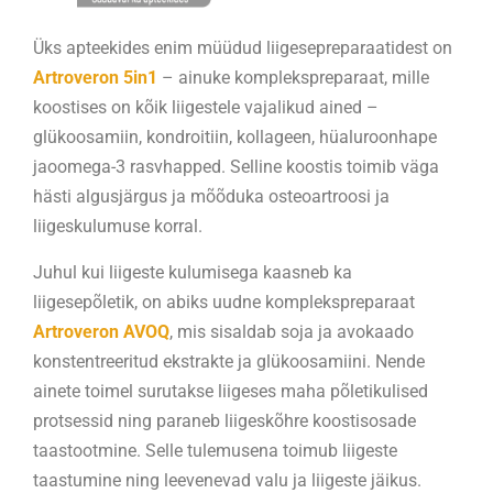
Üks apteekides enim müüdud liigesepreparaatidest on
Artroveron 5in1
– ainuke komplekspreparaat, mille
koostises on kõik liigestele vajalikud ained –
glükoosamiin, kondroitiin, kollageen, hüaluroonhape
jaoomega-3 rasvhapped. Selline koostis toimib väga
hästi algusjärgus ja mõõduka osteoartroosi ja
liigeskulumuse korral.
Juhul kui liigeste kulumisega kaasneb ka
liigesepõletik, on abiks uudne komplekspreparaat
Artroveron AVOQ
, mis sisaldab soja ja avokaado
konstentreeritud ekstrakte ja glükoosamiini. Nende
ainete toimel surutakse liigeses maha põletikulised
protsessid ning paraneb liigeskõhre koostisosade
taastootmine. Selle tulemusena toimub liigeste
taastumine ning leevenevad valu ja liigeste jäikus.