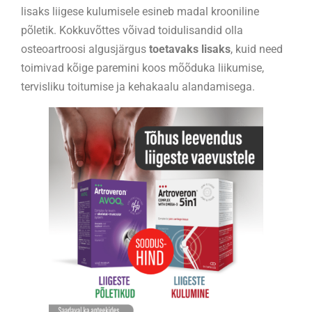
lisaks liigese kulumisele esineb madal krooniline
põletik. Kokkuvõttes võivad toidulisandid olla
osteoartroosi algusjärgus
toetavaks lisaks
, kuid need
toimivad kõige paremini koos mõõduka liikumise,
tervisliku toitumise ja kehakaalu alandamisega.