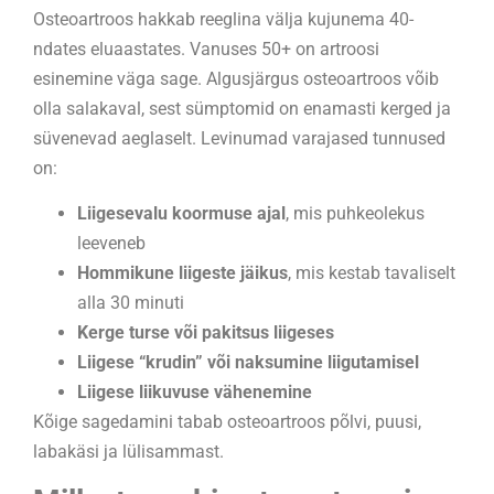
Osteoartroos hakkab reeglina välja kujunema 40-
ndates eluaastates. Vanuses 50+ on artroosi
esinemine väga sage. Algusjärgus osteoartroos võib
olla salakaval, sest sümptomid on enamasti kerged ja
süvenevad aeglaselt. Levinumad varajased tunnused
on:
Liigesevalu koormuse ajal
, mis puhkeolekus
leeveneb
Hommikune liigeste jäikus
, mis kestab tavaliselt
alla 30 minuti
Kerge turse või pakitsus liigeses
Liigese “krudin” või naksumine liigutamisel
Liigese liikuvuse vähenemine
Kõige sagedamini tabab osteoartroos põlvi, puusi,
labakäsi ja lülisammast.