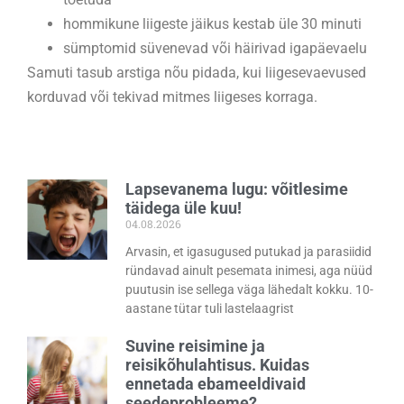
hommikune liigeste jäikus kestab üle 30 minuti
sümptomid süvenevad või häirivad igapäevaelu
Samuti tasub arstiga nõu pidada, kui liigesevaevused
korduvad või tekivad mitmes liigeses korraga.
Lapsevanema lugu: võitlesime
täidega üle kuu!
04.08.2026
Arvasin, et igasugused putukad ja parasiidid
ründavad ainult pesemata inimesi, aga nüüd
puutusin ise sellega väga lähedalt kokku. 10-
aastane tütar tuli lastelaagrist
Suvine reisimine ja
reisikõhulahtisus. Kuidas
ennetada ebameeldivaid
seedeprobleeme?