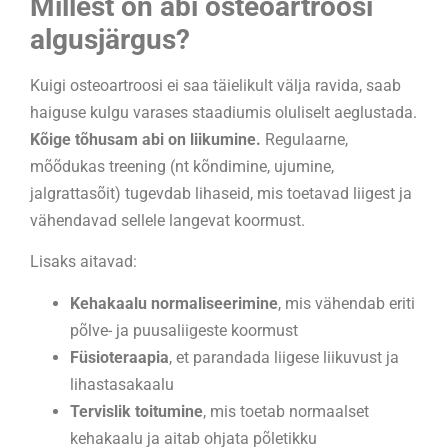
Millest on abi osteoartroosi
algusjärgus?
Kuigi osteoartroosi ei saa täielikult välja ravida, saab
haiguse kulgu varases staadiumis oluliselt aeglustada.
Kõige tõhusam abi on liikumine.
Regulaarne,
mõõdukas treening (nt kõndimine, ujumine,
jalgrattasõit) tugevdab lihaseid, mis toetavad liigest ja
vähendavad sellele langevat koormust.
Lisaks aitavad:
Kehakaalu normaliseerimine
, mis vähendab eriti
põlve- ja puusaliigeste koormust
Füsioteraapia
, et parandada liigese liikuvust ja
lihastasakaalu
Tervislik toitumine
, mis toetab normaalset
kehakaalu ja aitab ohjata põletikku