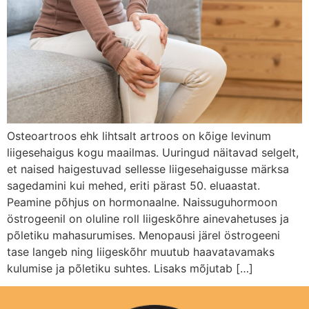
Osteoartroos ehk lihtsalt artroos on kõige levinum
liigesehaigus kogu maailmas. Uuringud näitavad selgelt,
et naised haigestuvad sellesse liigesehaigusse märksa
sagedamini kui mehed, eriti pärast 50. eluaastat.
Peamine põhjus on hormonaalne. Naissuguhormoon
östrogeenil on oluline roll liigeskõhre ainevahetuses ja
põletiku mahasurumises. Menopausi järel östrogeeni
tase langeb ning liigeskõhr muutub haavatavamaks
kulumise ja põletiku suhtes. Lisaks mõjutab […]