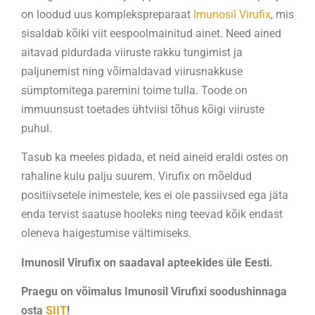
on loodud uus komplekspreparaat
Imunosil Virufix
, mis
sisaldab kõiki viit eespoolmainitud ainet. Need ained
aitavad pidurdada viiruste rakku tungimist ja
paljunemist ning võimaldavad viirusnakkuse
sümptomitega paremini toime tulla. Toode on
immuunsust toetades ühtviisi tõhus kõigi viiruste
puhul.
Tasub ka meeles pidada, et neid aineid eraldi ostes on
rahaline kulu palju suurem. Virufix on mõeldud
positiivsetele inimestele, kes ei ole passiivsed ega jäta
enda tervist saatuse hooleks ning teevad kõik endast
oleneva haigestumise vältimiseks.
Imunosil Virufix on saadaval apteekides üle Eesti.
Praegu on võimalus Imunosil Virufixi soodushinnaga
osta
SIIT
!