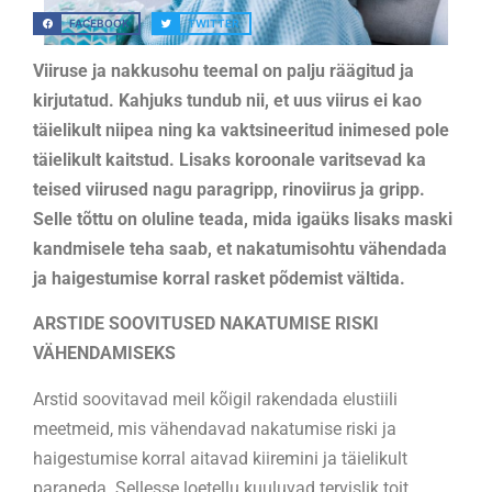
FACEBOOK
TWITTER
Viiruse ja nakkusohu teemal on palju räägitud ja
kirjutatud. Kahjuks tundub nii, et uus viirus ei kao
täielikult niipea ning ka vaktsineeritud inimesed pole
täielikult kaitstud. Lisaks koroonale varitsevad ka
teised viirused nagu paragripp, rinoviirus ja gripp.
Selle tõttu on oluline teada, mida igaüks lisaks maski
kandmisele teha saab, et nakatumisohtu vähendada
ja haigestumise korral rasket põdemist vältida.
ARSTIDE SOOVITUSED NAKATUMISE RISKI
VÄHENDAMISEKS
Arstid soovitavad meil kõigil rakendada elustiili
meetmeid, mis vähendavad nakatumise riski ja
haigestumise korral aitavad kiiremini ja täielikult
paraneda. Sellesse loetellu kuuluvad tervislik toit,