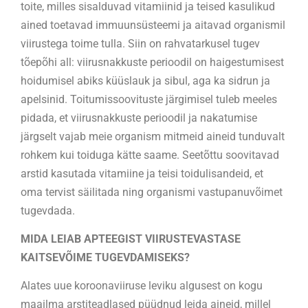
toite, milles sisalduvad vitamiinid ja teised kasulikud
ained toetavad immuunsüsteemi ja aitavad organismil
viirustega toime tulla. Siin on rahvatarkusel tugev
tõepõhi all: viirusnakkuste perioodil on haigestumisest
hoidumisel abiks küüslauk ja sibul, aga ka sidrun ja
apelsinid. Toitumissoovituste järgimisel tuleb meeles
pidada, et viirusnakkuste perioodil ja nakatumise
järgselt vajab meie organism mitmeid aineid tunduvalt
rohkem kui toiduga kätte saame. Seetõttu soovitavad
arstid kasutada vitamiine ja teisi toidulisandeid, et
oma tervist säilitada ning organismi vastupanuvõimet
tugevdada.
MIDA LEIAB APTEEGIST VIIRUSTEVASTASE
KAITSEVÕIME TUGEVDAMISEKS?
Alates uue koroonaviiruse leviku algusest on kogu
maailma arstiteadlased püüdnud leida aineid, millel