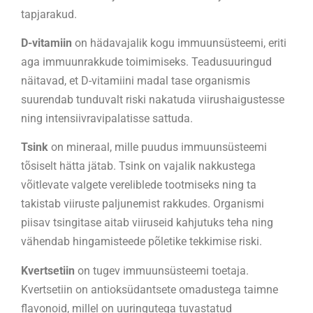
tapjarakud.
D-vitamiin
on hädavajalik kogu immuunsüsteemi, eriti
aga immuunrakkude toimimiseks. Teadusuuringud
näitavad, et D-vitamiini madal tase organismis
suurendab tunduvalt riski nakatuda viirushaigustesse
ning intensiivravipalatisse sattuda.
Tsink
on mineraal, mille puudus immuunsüsteemi
tõsiselt hätta jätab. Tsink on vajalik nakkustega
võitlevate valgete vereliblede tootmiseks ning ta
takistab viiruste paljunemist rakkudes. Organismi
piisav tsingitase aitab viiruseid kahjutuks teha ning
vähendab hingamisteede põletike tekkimise riski.
Kvertsetiin
on tugev immuunsüsteemi toetaja.
Kvertsetiin on antioksüdantsete omadustega taimne
flavonoid, millel on uuringutega tuvastatud