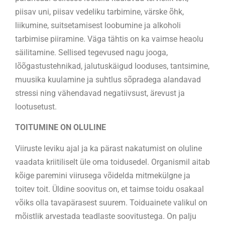
piisav uni, piisav vedeliku tarbimine, värske õhk,
liikumine, suitsetamisest loobumine ja alkoholi
tarbimise piiramine. Väga tähtis on ka vaimse heaolu
säilitamine. Sellised tegevused nagu jooga,
lõõgastustehnikad, jalutuskäigud looduses, tantsimine,
muusika kuulamine ja suhtlus sõpradega alandavad
stressi ning vähendavad negatiivsust, ärevust ja
lootusetust.
TOITUMINE ON OLULINE
Viiruste leviku ajal ja ka pärast nakatumist on oluline
vaadata kriitiliselt üle oma toidusedel. Organismil aitab
kõige paremini viirusega võidelda mitmekülgne ja
toitev toit. Üldine soovitus on, et taimse toidu osakaal
võiks olla tavapärasest suurem. Toiduainete valikul on
mõistlik arvestada teadlaste soovitustega. On palju