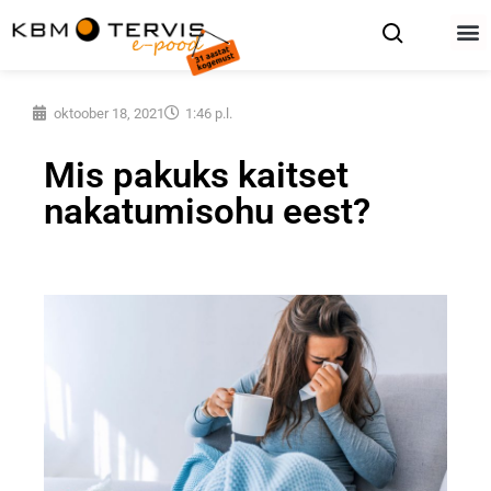
oktoober 18, 2021
1:46 p.l.
Mis pakuks kaitset
nakatumisohu eest?