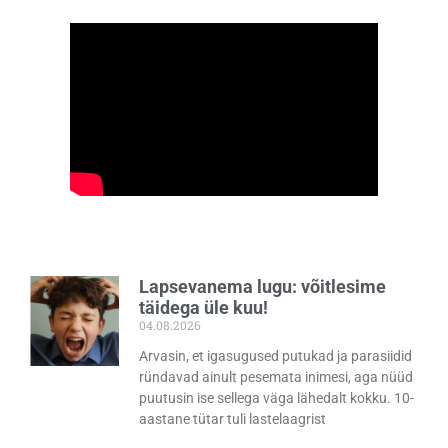
Lapsevanema lugu: võitlesime
täidega üle kuu!
04.08.2026
Arvasin, et igasugused putukad ja parasiidid
ründavad ainult pesemata inimesi, aga nüüd
puutusin ise sellega väga lähedalt kokku. 10-
aastane tütar tuli lastelaagrist