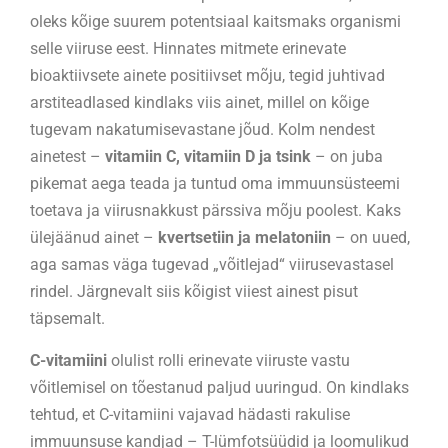
oleks kõige suurem potentsiaal kaitsmaks organismi
selle viiruse eest. Hinnates mitmete erinevate
bioaktiivsete ainete positiivset mõju, tegid juhtivad
arstiteadlased kindlaks viis ainet, millel on kõige
tugevam nakatumisevastane jõud. Kolm nendest
ainetest –
vitamiin C, vitamiin D ja tsink
– on juba
pikemat aega teada ja tuntud oma immuunsüsteemi
toetava ja viirusnakkust pärssiva mõju poolest. Kaks
ülejäänud ainet –
kvertsetiin ja melatoniin
– on uued,
aga samas väga tugevad „võitlejad“ viirusevastasel
rindel. Järgnevalt siis kõigist viiest ainest pisut
täpsemalt.
C-vitamiini
olulist rolli erinevate viiruste vastu
võitlemisel on tõestanud paljud uuringud. On kindlaks
tehtud, et C-vitamiini vajavad hädasti rakulise
immuunsuse kandjad – T-lümfotsüüdid ja loomulikud