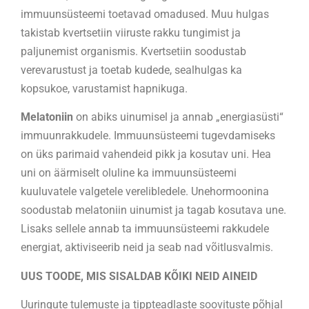
immuunsüsteemi toetavad omadused. Muu hulgas
takistab kvertsetiin viiruste rakku tungimist ja
paljunemist organismis. Kvertsetiin soodustab
verevarustust ja toetab kudede, sealhulgas ka
kopsukoe, varustamist hapnikuga.
Melatoniin
on abiks uinumisel ja annab „energiasüsti“
immuunrakkudele. Immuunsüsteemi tugevdamiseks
on üks parimaid vahendeid pikk ja kosutav uni. Hea
uni on äärmiselt oluline ka immuunsüsteemi
kuuluvatele valgetele verelibledele. Unehormoonina
soodustab melatoniin uinumist ja tagab kosutava une.
Lisaks sellele annab ta immuunsüsteemi rakkudele
energiat, aktiviseerib neid ja seab nad võitlusvalmis.
UUS TOODE, MIS SISALDAB KÕIKI NEID AINEID
Uuringute tulemuste ja tippteadlaste soovituste põhjal