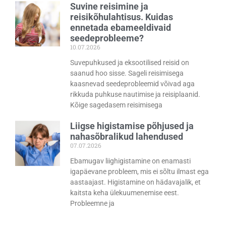
Suvine reisimine ja
reisikõhulahtisus. Kuidas
ennetada ebameeldivaid
seedeprobleeme?
10.07.2026
Suvepuhkused ja eksootilised reisid on
saanud hoo sisse. Sageli reisimisega
kaasnevad seedeprobleemid võivad aga
rikkuda puhkuse nautimise ja reisiplaanid.
Kõige sagedasem reisimisega
Liigse higistamise põhjused ja
nahasõbralikud lahendused
07.07.2026
Ebamugav liighigistamine on enamasti
igapäevane probleem, mis ei sõltu ilmast ega
aastaajast. Higistamine on hädavajalik, et
kaitsta keha ülekuumenemise eest.
Probleemne ja