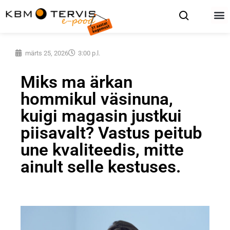
märts 25, 2026
3:00 p.l.
Miks ma ärkan
hommikul väsinuna,
kuigi magasin justkui
piisavalt? Vastus peitub
une kvaliteedis, mitte
ainult selle kestuses.