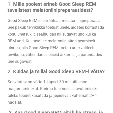
1.
Mille poolest erineb Good Sleep REM
tavalistest melatoniinipreparaatidest?
Good Sleep REM ei ole lihtsalt melatoniinipreparaat.
See pakub terviklikku toetust unele, aidates korrastada
kogu unetsüklit, sealhulgas nii sügavat und kui ka
REM-und. Kui tavaline melatoniin aitab peamiselt
uinuda, siis Good Sleep REM toetab unekvaliteeti
tervikuna, vähendades öiseid ärkamisi ja parandades
une sügavust.
2.
Kuidas ja millal Good Sleep REM-i võtta?
Soovitatav on võtta 1 kapsel 30 minutit enne
magamaminekut. Parima tulemuse saavutamiseks
tuleks toodet kasutada järjepidevalt vähemalt 2–4
nädalat.
3. Kas Good Sleep REM aitab ka stressi ja