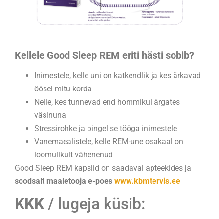
Kellele Good Sleep REM eriti hästi sobib?
Inimestele, kelle uni on katkendlik ja kes ärkavad
öösel mitu korda
Neile, kes tunnevad end hommikul ärgates
väsinuna
Stressirohke ja pingelise tööga inimestele
Vanemaealistele, kelle REM-une osakaal on
loomulikult vähenenud
Good Sleep REM kapslid on saadaval apteekides ja
soodsalt maaletooja e-poes
www.kbmtervis.ee
KKK
/ lugeja küsib: