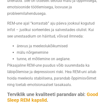
unenäod. See on otseselt seotud mälu ja õppimisega,
emotsioonide töötlemisega, loovuse ja
probleemilahendusega.
REM-une ajal “korrastab” aju päeva jooksul kogutud
infot – justkui sorteerides ja salvestades olulist. Kui
see unestaadium on häiritud, võivad ilmneda:
ärevus ja meeleolukõikumised
mälu nõrgenemine
tunne, et mõtlemine on aeglane.
Pikaajaline REM-une puudus võib suurendada ka
läbipõlemise ja depressiooni riski. Hea REM-uni aitab
hoida meeleolu stabiilsena, parandab õppimisvõimet
ning toetab emotsionaalset tasakaalu.
Terviklik une kvaliteeti parandav abi:
Good
Sleep REM kapslid
.