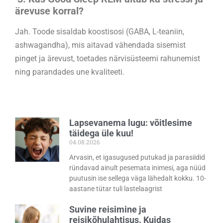
ärevuse korral?
Jah. Toode sisaldab koostisosi (GABA, L-teaniin,
ashwagandha), mis aitavad vähendada sisemist
pinget ja ärevust, toetades närvisüsteemi rahunemist
ning parandades une kvaliteeti.
Lapsevanema lugu: võitlesime
täidega üle kuu!
04.08.2026
Arvasin, et igasugused putukad ja parasiidid
ründavad ainult pesemata inimesi, aga nüüd
puutusin ise sellega väga lähedalt kokku. 10-
aastane tütar tuli lastelaagrist
Suvine reisimine ja
reisikõhulahtisus. Kuidas