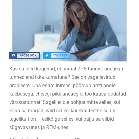
FACEBOOK
TWITTER
Kas sa oled kogenud, et pärast 7–8 tunnist uneaega
tunned end ikka kurnatuna? See on väga levinud
probleem. Üha enam inimesi pöördub arsti poole
kaebusega, et isegi pikk uneaeg ei too kaasa oodatud
värskustunnet. Sageli ei ole põhjus mitte selles, kui
kaua sa magad, vaid selles, kui kvaliteetne su uni
tegelikult on – eelkõige selles, kui palju sa viibid
sügavas unes ja REM-unes.