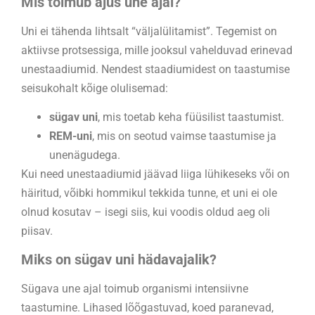
Mis toimub ajus une ajal?
Uni ei tähenda lihtsalt “väljalülitamist”. Tegemist on
aktiivse protsessiga, mille jooksul vahelduvad erinevad
unestaadiumid. Nendest staadiumidest on taastumise
seisukohalt kõige olulisemad:
sügav uni
, mis toetab keha füüsilist taastumist.
REM-uni
, mis on seotud vaimse taastumise ja
unenägudega.
Kui need unestaadiumid jäävad liiga lühikeseks või on
häiritud, võibki hommikul tekkida tunne, et uni ei ole
olnud kosutav – isegi siis, kui voodis oldud aeg oli
piisav.
Miks on sügav uni hädavajalik?
Sügava une ajal toimub organismi intensiivne
taastumine. Lihased lõõgastuvad, koed paranevad,