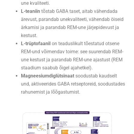
une kvaliteeti.
L-teaniin
tõstab GABA taset, aitab vähendada
ärevust, parandab unekvaliteeti, vähendab öiseid
ärkamisi ja parandab REM-une järjepidevust ja
kestust.
L-trüptofaanil
on teaduslikult tõestatud otsene
REM-und võimendav toime: see suurendab REM-
une kestust ja parandab REM-une ajastust (REM
staadium saabub õigel ajahetkel).
Magneesiumdiglütsinaat
soodustab kaudselt
und, aktiveerides GABA retseptoreid, soodustades
rahunemist ja lõõgastumist.