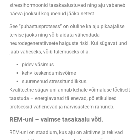
stressihormoonid tasakaalustuvad ning aju vabaneb
päeva jooksul kogunenud jääkainetest.
See “puhastusprotsess” on oluline ka aju pikaajalise
tervise jaoks ning võib aidata vähendada
neurodegeneratiivsete haiguste riski. Kui sügavat und
jääb väheseks, võib tulemuseks olla:
pidev väsimus
kehv keskendumisvõime
suurenenud stressitundlikkus.
Kvaliteetne sügav uni annab kehale võimaluse tõeliselt
taastuda – energiavarud täienevad, põletikulised
protsessid vähenevad ja närvisüsteem rahuneb.
REM-uni – vaimse tasakaalu võti.
REM-uni on staadium, kus aju on aktiivne ja tekivad