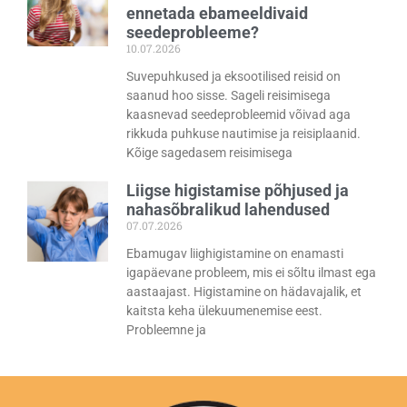
ennetada ebameeldivaid
seedeprobleeme?
10.07.2026
Suvepuhkused ja eksootilised reisid on
saanud hoo sisse. Sageli reisimisega
kaasnevad seedeprobleemid võivad aga
rikkuda puhkuse nautimise ja reisiplaanid.
Kõige sagedasem reisimisega
Liigse higistamise põhjused ja
nahasõbralikud lahendused
07.07.2026
Ebamugav liighigistamine on enamasti
igapäevane probleem, mis ei sõltu ilmast ega
aastaajast. Higistamine on hädavajalik, et
kaitsta keha ülekuumenemise eest.
Probleemne ja