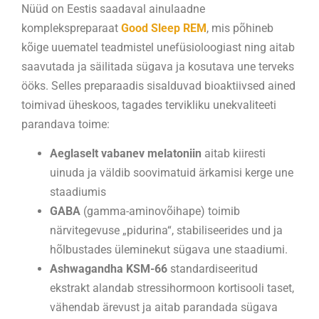
Nüüd on Eestis saadaval ainulaadne
komplekspreparaat
Good Sleep REM
, mis põhineb
kõige uuematel teadmistel unefüsioloogiast ning aitab
saavutada ja säilitada sügava ja kosutava une terveks
ööks. Selles preparaadis sisalduvad bioaktiivsed ained
toimivad üheskoos, tagades tervikliku unekvaliteeti
parandava toime:
Aeglaselt vabanev melatoniin
aitab kiiresti
uinuda ja väldib soovimatuid ärkamisi kerge une
staadiumis
GABA
(gamma-aminovõihape) toimib
närvitegevuse „pidurina“, stabiliseerides und ja
hõlbustades üleminekut sügava une staadiumi.
Ashwagandha KSM-66
standardiseeritud
ekstrakt alandab stressihormoon kortisooli taset,
vähendab ärevust ja aitab parandada sügava