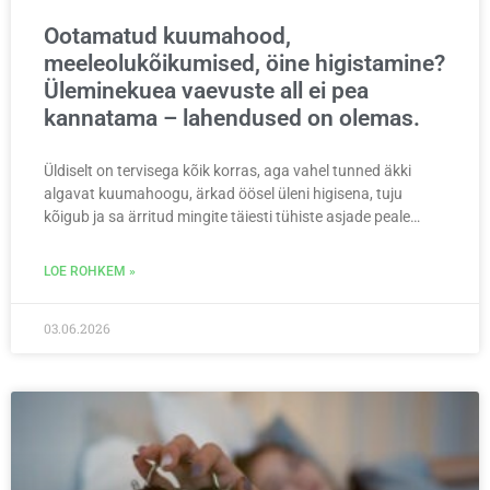
Ootamatud kuumahood,
meeleolukõikumised, öine higistamine?
Üleminekuea vaevuste all ei pea
kannatama – lahendused on olemas.
Üldiselt on tervisega kõik korras, aga vahel tunned äkki
algavat kuumahoogu, ärkad öösel üleni higisena, tuju
kõigub ja sa ärritud mingite täiesti tühiste asjade peale…
LOE ROHKEM »
03.06.2026