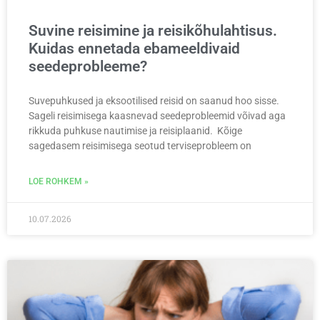
Suvine reisimine ja reisikõhulahtisus.
Kuidas ennetada ebameeldivaid
seedeprobleeme?
Suvepuhkused ja eksootilised reisid on saanud hoo sisse.
Sageli reisimisega kaasnevad seedeprobleemid võivad aga
rikkuda puhkuse nautimise ja reisiplaanid. Kõige
sagedasem reisimisega seotud terviseprobleem on
LOE ROHKEM »
10.07.2026