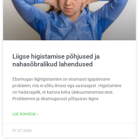
Liigse higistamise põhjused ja
nahasõbralikud lahendused
Ebamugav liighigistamine on enamasti igapäevane
probleem, mis ei sõltu ilmast ega aastaajast. Higistamine
on hädavajalik, et kaitsta keha ülekuumenemise eest.
Probleemne ja ebamugavust põhjustav liigne
LOE ROHKEM »
07.07.2026