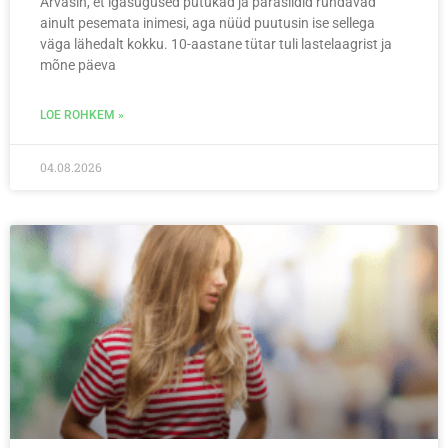
Arvasin, et igasugused putukad ja parasiidid ründavad
ainult pesemata inimesi, aga nüüd puutusin ise sellega
väga lähedalt kokku. 10-aastane tütar tuli lastelaagrist ja
mõne päeva
LOE ROHKEM »
04.08.2026