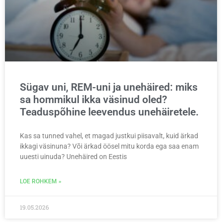
Sügav uni, REM-uni ja unehäired: miks
sa hommikul ikka väsinud oled?
Teaduspõhine leevendus unehäiretele.
Kas sa tunned vahel, et magad justkui piisavalt, kuid ärkad
ikkagi väsinuna? Või ärkad öösel mitu korda ega saa enam
uuesti uinuda? Unehäired on Eestis
LOE ROHKEM »
19.05.2026