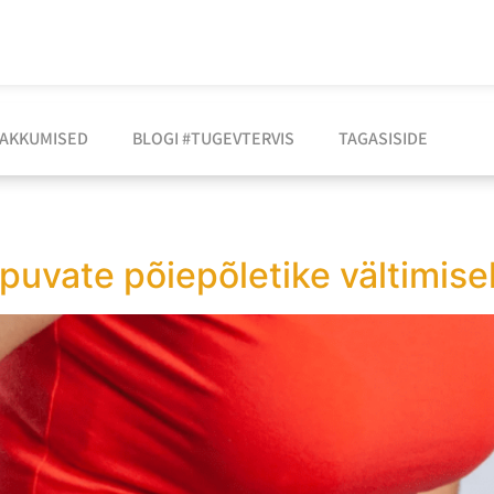
AKKUMISED
BLOGI #TUGEVTERVIS
TAGASISIDE
uvate põiepõletike vältimisek