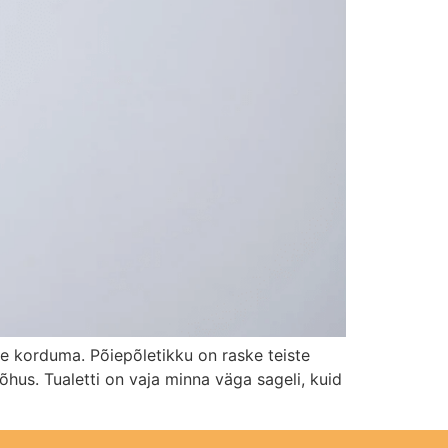
le korduma. Põiepõletikku on raske teiste
õhus. Tualetti on vaja minna väga sageli, kuid