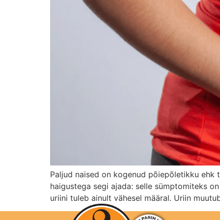
Paljud naised on kogenud põiepõletikku ehk ts
haigustega segi ajada: selle sümptomiteks on 
uriini tuleb ainult vähesel määral. Uriin muu