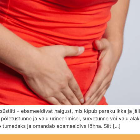
üstiiti – ebameeldivat haigust, mis kipub paraku ikka ja jäl
põletustunne ja valu urineerimisel, survetunne või valu alak
tub tumedaks ja omandab ebameeldiva lõhna. Siit […]