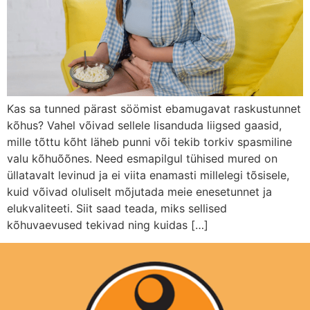
Kas sa tunned pärast söömist ebamugavat raskustunnet
kõhus? Vahel võivad sellele lisanduda liigsed gaasid,
mille tõttu kõht läheb punni või tekib torkiv spasmiline
valu kõhuõõnes. Need esmapilgul tühised mured on
üllatavalt levinud ja ei viita enamasti millelegi tõsisele,
kuid võivad oluliselt mõjutada meie enesetunnet ja
elukvaliteeti. Siit saad teada, miks sellised
kõhuvaevused tekivad ning kuidas […]