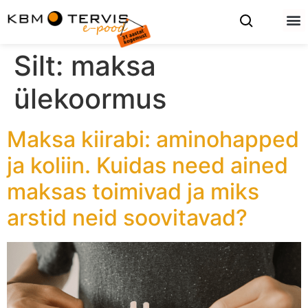
Silt:
maksa
ülekoormus
Maksa kiirabi: aminohapped
ja koliin. Kuidas need ained
maksas toimivad ja miks
arstid neid soovitavad?