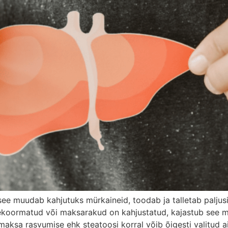
e muudab kahjutuks mürkaineid, toodab ja talletab paljusid
 ülekoormatud või maksarakud on kahjustatud, kajastub se
ksa rasvumise ehk steatoosi korral võib õigesti valitud a