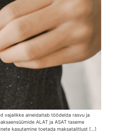
 vajalikke aineidaitab töödelda rasvu ja
e maksaensüümide ALAT ja ASAT taseme
inete kasutamine toetada maksatalitlust […]