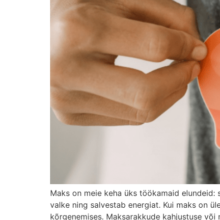
Maks on meie keha üks töökamaid elundeid: se
valke ning salvestab energiat. Kui maks on
kõrgenemises. Maksarakkude kahjustuse või ma