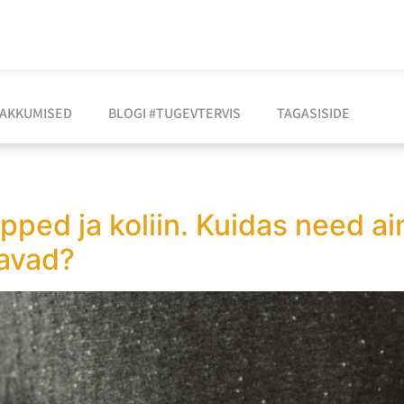
AKKUMISED
BLOGI #TUGEVTERVIS
TAGASISIDE
pped ja koliin. Kuidas need a
tavad?