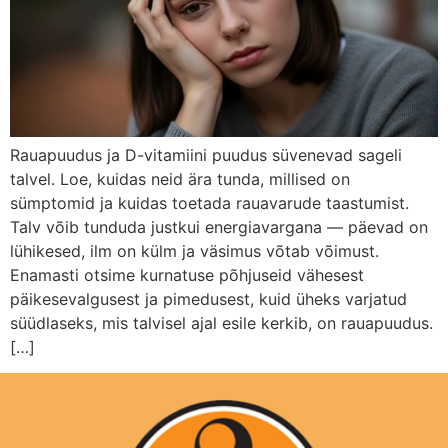
Rauapuudus ja D-vitamiini puudus süvenevad sageli
talvel. Loe, kuidas neid ära tunda, millised on
sümptomid ja kuidas toetada rauavarude taastumist.
Talv võib tunduda justkui energiavargana — päevad on
lühikesed, ilm on külm ja väsimus võtab võimust.
Enamasti otsime kurnatuse põhjuseid vähesest
päikesevalgusest ja pimedusest, kuid üheks varjatud
süüdlaseks, mis talvisel ajal esile kerkib, on rauapuudus.
[…]