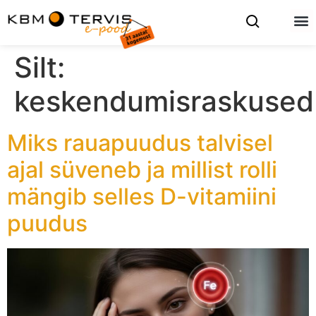
Silt:
keskendumisraskused
Miks rauapuudus talvisel
ajal süveneb ja millist rolli
mängib selles D-vitamiini
puudus