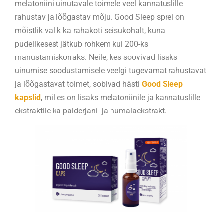
melatoniini uinutavale toimele veel kannatuslille
rahustav ja lõõgastav mõju. Good Sleep sprei on
mõistlik valik ka rahakoti seisukohalt, kuna
pudelikesest jätkub rohkem kui 200-ks
manustamiskorraks. Neile, kes soovivad lisaks
uinumise soodustamisele veelgi tugevamat rahustavat
ja lõõgastavat toimet, sobivad hästi
Good Sleep
kapslid
, milles on lisaks melatoniinile ja kannatuslille
ekstraktile ka palderjani- ja humalaekstrakt.