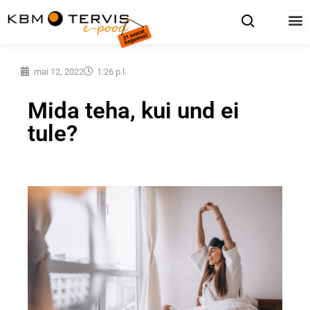
mai 12, 2022
1:26 p.l.
Mida teha, kui und ei
tule?