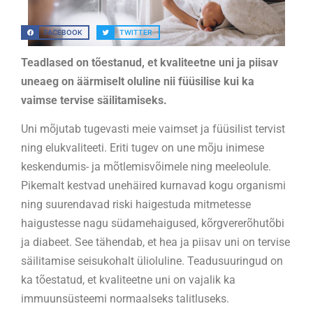
FACEBOOK
TWITTER
Teadlased on tõestanud, et kvaliteetne uni ja piisav
uneaeg on äärmiselt oluline nii füüsilise kui ka
vaimse tervise säilitamiseks.
Uni mõjutab tugevasti meie vaimset ja füüsilist tervist
ning elukvaliteeti. Eriti tugev on une mõju inimese
keskendumis- ja mõtlemisvõimele ning meeleolule.
Pikemalt kestvad unehäired kurnavad kogu organismi
ning suurendavad riski haigestuda mitmetesse
haigustesse nagu südamehaigused, kõrgvererõhutõbi
ja diabeet. See tähendab, et hea ja piisav uni on tervise
säilitamise seisukohalt ülioluline. Teadusuuringud on
ka tõestatud, et kvaliteetne uni on vajalik ka
immuunsüsteemi normaalseks talitluseks.