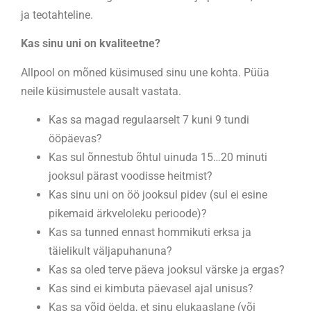
ja teotahteline.
Kas sinu uni on kvaliteetne?
Allpool on mõned küsimused sinu une kohta. Püüa
neile küsimustele ausalt vastata.
Kas sa magad regulaarselt 7 kuni 9 tundi
ööpäevas?
Kas sul õnnestub õhtul uinuda 15…20 minuti
jooksul pärast voodisse heitmist?
Kas sinu uni on öö jooksul pidev (sul ei esine
pikemaid ärkveloleku perioode)?
Kas sa tunned ennast hommikuti erksa ja
täielikult väljapuhanuna?
Kas sa oled terve päeva jooksul värske ja ergas?
Kas sind ei kimbuta päevasel ajal unisus?
Kas sa võid öelda, et sinu elukaaslane (või