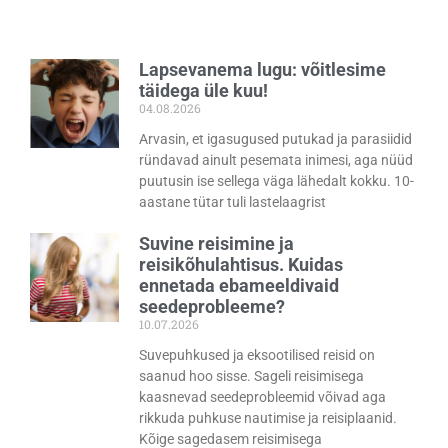
Lapsevanema lugu: võitlesime
täidega üle kuu!
04.08.2026
Arvasin, et igasugused putukad ja parasiidid
ründavad ainult pesemata inimesi, aga nüüd
puutusin ise sellega väga lähedalt kokku. 10-
aastane tütar tuli lastelaagrist
Suvine reisimine ja
reisikõhulahtisus. Kuidas
ennetada ebameeldivaid
seedeprobleeme?
10.07.2026
Suvepuhkused ja eksootilised reisid on
saanud hoo sisse. Sageli reisimisega
kaasnevad seedeprobleemid võivad aga
rikkuda puhkuse nautimise ja reisiplaanid.
Kõige sagedasem reisimisega