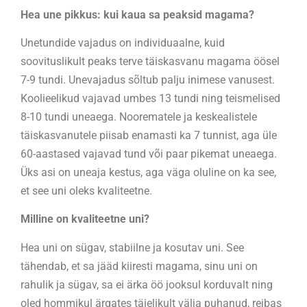
Hea une pikkus: kui kaua sa peaksid magama?
Unetundide vajadus on individuaalne, kuid
soovituslikult peaks terve täiskasvanu magama öösel
7-9 tundi. Unevajadus sõltub palju inimese vanusest.
Koolieelikud vajavad umbes 13 tundi ning teismelised
8-10 tundi uneaega. Noorematele ja keskealistele
täiskasvanutele piisab enamasti ka 7 tunnist, aga üle
60-aastased vajavad tund või paar pikemat uneaega.
Üks asi on uneaja kestus, aga väga oluline on ka see,
et see uni oleks kvaliteetne.
Milline on kvaliteetne uni?
Hea uni on sügav, stabiilne ja kosutav uni. See
tähendab, et sa jääd kiiresti magama, sinu uni on
rahulik ja sügav, sa ei ärka öö jooksul korduvalt ning
oled hommikul ärgates täielikult välja puhanud, reibas