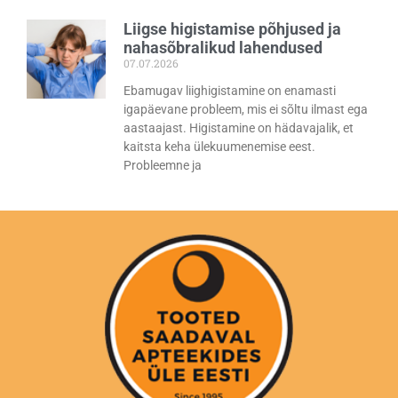
Liigse higistamise põhjused ja
nahasõbralikud lahendused
07.07.2026
Ebamugav liighigistamine on enamasti
igapäevane probleem, mis ei sõltu ilmast ega
aastaajast. Higistamine on hädavajalik, et
kaitsta keha ülekuumenemise eest.
Probleemne ja