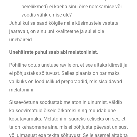
pereliikmed) ei kaeba sinu öise norskamise või
voodis vähkremise üle?
Juhul kui sa saad kõigile neile küsimustele vastata
jaatavalt, on sinu uni kvaliteetne ja sul ei ole
unehäireid.
Unehäirete puhul saab abi melatoniinist.
Põhiline ootus unetuse ravile on, et see aitaks kiiresti ja
ei põhjustaks sõltuvust. Selles plaanis on parimaks
valikuks on looduslikud preparaadid, mis sisaldavad
melatoniini.
Sissevõetuna soodustab melatoniin uinumist, väldib
ka soovimatuid öiseid ärkamisi ning muudab une
kosutavamaks. Melatoniini suureks eeliseks on see, et
ta on kehaomane aine, mis ei põhjusta päevast unisust
või uimasust ega tekita sõltuvust. Selle asemel aitab ta