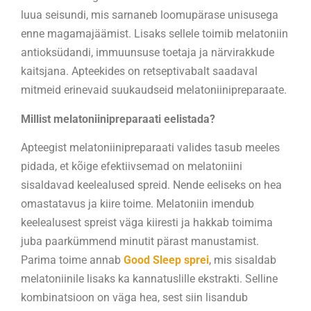
luua seisundi, mis sarnaneb loomupärase unisusega
enne magamajäämist. Lisaks sellele toimib melatoniin
antioksüdandi, immuunsuse toetaja ja närvirakkude
kaitsjana. Apteekides on retseptivabalt saadaval
mitmeid erinevaid suukaudseid melatoniinipreparaate.
Millist melatoniinipreparaati eelistada?
Apteegist melatoniinipreparaati valides tasub meeles
pidada, et kõige efektiivsemad on melatoniini
sisaldavad keelealused spreid. Nende eeliseks on hea
omastatavus ja kiire toime. Melatoniin imendub
keelealusest spreist väga kiiresti ja hakkab toimima
juba paarkümmend minutit pärast manustamist.
Parima toime annab
Good Sleep sprei
, mis sisaldab
melatoniinile lisaks ka kannatuslille ekstrakti. Selline
kombinatsioon on väga hea, sest siin lisandub