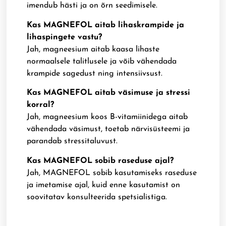
imendub hästi ja on õrn seedimisele.
Kas MAGNEFOL aitab lihaskrampide ja
lihaspingete vastu?
Jah, magneesium aitab kaasa lihaste
normaalsele talitlusele ja võib vähendada
krampide sagedust ning intensiivsust.
Kas MAGNEFOL aitab väsimuse ja stressi
korral?
Jah, magneesium koos B-vitamiinidega aitab
vähendada väsimust, toetab närvisüsteemi ja
parandab stressitaluvust.
Kas MAGNEFOL sobib raseduse ajal?
Jah, MAGNEFOL sobib kasutamiseks raseduse
ja imetamise ajal, kuid enne kasutamist on
soovitatav konsulteerida spetsialistiga.