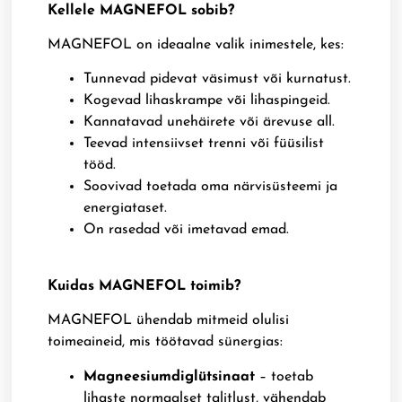
Kellele MAGNEFOL sobib?
MAGNEFOL on ideaalne valik inimestele, kes:
Tunnevad pidevat väsimust või kurnatust.
Kogevad lihaskrampe või lihaspingeid.
Kannatavad unehäirete või ärevuse all.
Teevad intensiivset trenni või füüsilist
tööd.
Soovivad toetada oma närvisüsteemi ja
energiataset.
On rasedad või imetavad emad.
Kuidas MAGNEFOL toimib?
MAGNEFOL ühendab mitmeid olulisi
toimeaineid, mis töötavad sünergias:
Magneesiumdiglütsinaat
– toetab
lihaste normaalset talitlust, vähendab