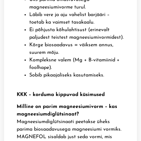
magneesiumivorme turul.
Läbib vere ja aju vahelist barjääri –
toetab ka vaimset tasakaalu.
Ei põhjusta kõhulahtisust (erinevalt
paljudest teistest magneesiumivormidest).
Kõrge biosaadavus = väiksem annus,
suurem mõju.
Kompleksne valem (Mg + B-vitamiinid +
foolhape).
Sobib pikaajaliseks kasutamiseks.
KKK – korduma kippuvad küsimused
Milline on parim magneesiumivorm – kas
magneesiumdiglütsinaat?
Magneesiumdiglütsinaati peetakse üheks
parima biosaadavusega magneesiumi vormiks.
MAGNEFOL sisaldab just seda vormi, mis