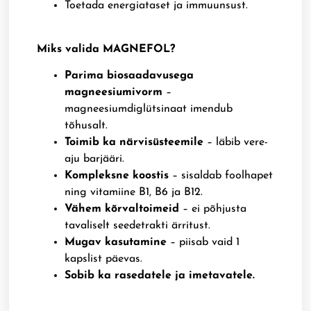
Toetada energiataset ja immuunsust.
Miks valida MAGNEFOL?
Parima biosaadavusega
magneesiumivorm
–
magneesiumdiglütsinaat imendub
tõhusalt.
Toimib ka närvisüsteemile
– läbib vere-
aju barjääri.
Kompleksne koostis
– sisaldab foolhapet
ning vitamiine B1, B6 ja B12.
Vähem kõrvaltoimeid
– ei põhjusta
tavaliselt seedetrakti ärritust.
Mugav kasutamine
– piisab vaid 1
kapslist päevas.
Sobib ka rasedatele ja imetavatele.