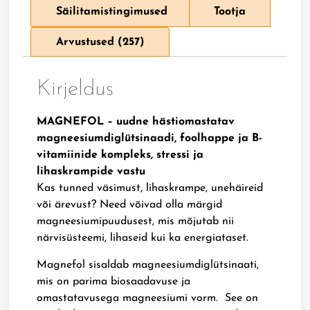
Säilitamistingimused
Tootja
Arvustused (257)
Kirjeldus
MAGNEFOL – uudne hästiomastatav
magneesiumdiglütsinaadi, foolhappe ja B-
vitamiinide kompleks, stressi ja
lihaskrampide vastu
Kas tunned väsimust, lihaskrampe, unehäireid
või ärevust? Need võivad olla märgid
magneesiumipuudusest, mis mõjutab nii
närvisüsteemi, lihaseid kui ka energiataset.
Magnefol sisaldab magneesiumdiglütsinaati,
mis on parima biosaadavuse ja
omastatavusega magneesiumi vorm. See on