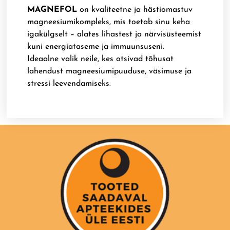
MAGNEFOL
on kvaliteetne ja hästiomastuv
magneesiumikompleks, mis toetab sinu keha
igakülgselt – alates lihastest ja närvisüsteemist
kuni energiataseme ja immuunsuseni.
Ideaalne valik neile, kes otsivad tõhusat
lahendust magneesiumipuuduse, väsimuse ja
stressi leevendamiseks.