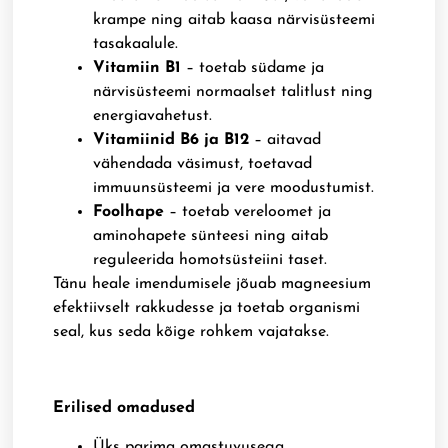
krampe ning aitab kaasa närvisüsteemi
tasakaalule.
Vitamiin B1
– toetab südame ja
närvisüsteemi normaalset talitlust ning
energiavahetust.
Vitamiinid B6 ja B12
– aitavad
vähendada väsimust, toetavad
immuunsüsteemi ja vere moodustumist.
Foolhape
– toetab vereloomet ja
aminohapete sünteesi ning aitab
reguleerida homotsüsteiini taset.
Tänu heale imendumisele jõuab magneesium
efektiivselt rakkudesse ja toetab organismi
seal, kus seda kõige rohkem vajatakse.
Erilised omadused
Üks parima omastuvusega