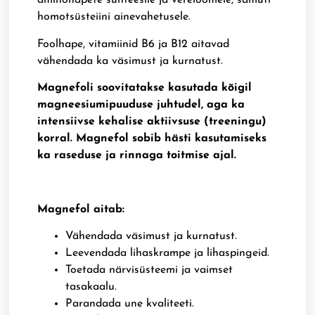
aminohapete sünteesile ja vereloomele, samuti
homotsüsteiini ainevahetusele.
Foolhape, vitamiinid B6 ja B12 aitavad
vähendada ka väsimust ja kurnatust.
Magnefoli soovitatakse kasutada kõigil
magneesiumipuuduse juhtudel, aga ka
intensiivse kehalise aktiivsuse (treeningu)
korral. Magnefol sobib hästi kasutamiseks
ka raseduse ja rinnaga toitmise ajal.
Magnefol aitab:
Vähendada väsimust ja kurnatust.
Leevendada lihaskrampe ja lihaspingeid.
Toetada närvisüsteemi ja vaimset
tasakaalu.
Parandada une kvaliteeti.