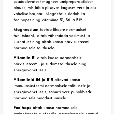
saadaolevatest magneesiumipreparaatidest
ainuke, mis läbib piisavas koguses vere ja aju
vahelise barjääri. Magnefol sisladab ka
foolhapet ning vitamiine B1, B6 ja B12.
Magneesium
toetab lihaste normaalset
funktsiooni, aitab vähendada väsimust ja
kurnatust ning aitab kaasa närvisüsteemi
normaalsele talitlusele.
Vitamiin B1
aitab kaasa normaalsele
närvisüsteemi- ja südametalitlusele ning
energiavahetusele.
Vitamiinid B6 ja B12
aitavad kaasa
immuunsüsteemi normaalsele talitlusele ja
energiavahetusele, samuti vere punaliblede
normaalsele moodustumisele.
Foolhape
aitab kaasa normaalsele