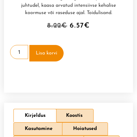
juhtudel, kaasa arvatud intensiivse kehalise
koormuse või raseduse ajal. Toidulisand.
8.22
€
6.57
€
Lisa korvi
Kirjeldus
Koostis
Kasutamine
Hoiatused