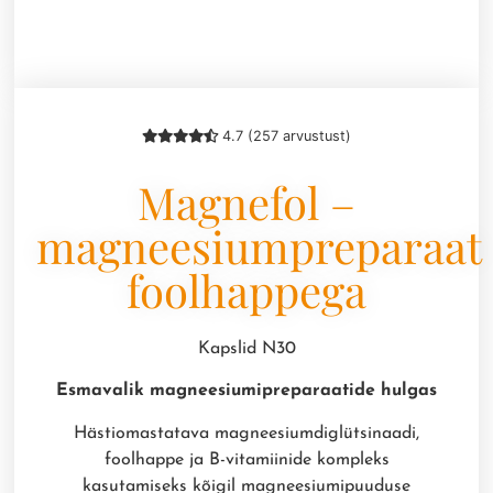
4.7 (257 arvustust)
Magnefol –
magneesiumpreparaat
foolhappega
Kapslid N30
Esmavalik magneesiumipreparaatide hulgas
Hästiomastatava magneesiumdiglütsinaadi,
foolhappe ja B-vitamiinide kompleks
kasutamiseks kõigil magneesiumipuuduse